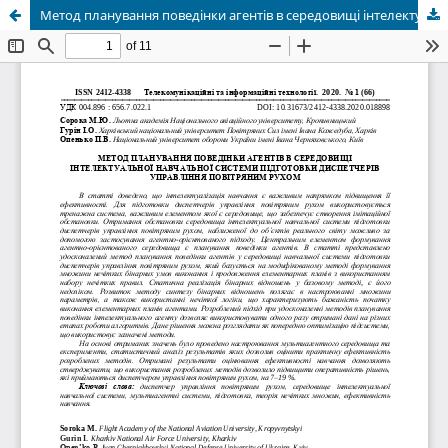
Метод планування поведінки агентів в середовищі інтелектуальної навчальної системи підготовки диспетчерів управління повітряним рухом