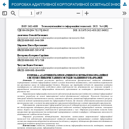
РОЗРОБКА АДАПТИВНОЇ КОРПОРАТИВНОЇ ОСВІТНЬОЇ ІНФОРМАЦІЙНОЇ СИСТЕМИ З ВИКОРИСТАННЯМ МЕТОДІВ МАШИННОГО НАВЧАННЯ