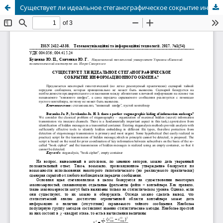
Существует ли идеальное стеганографическое сокрытие информационного обмена?