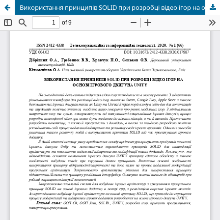
Використання принципів SOLID при розробці відео ігор на основі ігрового двигуна UNITY