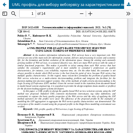
UML профіль для вибору вебсервісу за характеристиками якості з використанням методу логічного оцінювання вподобання