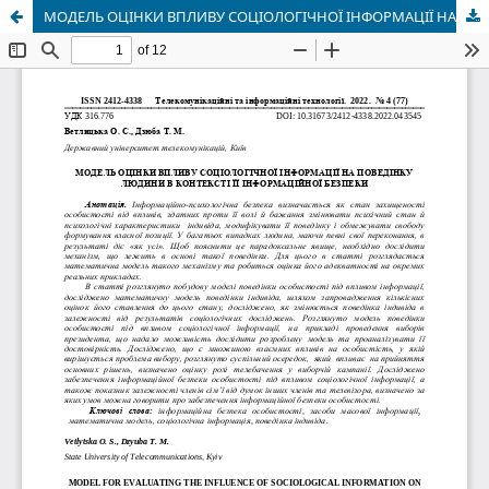
МОДЕЛЬ ОЦІНКИ ВПЛИВУ СОЦІОЛОГІЧНОЇ ІНФОРМАЦІЇ НА ПОВЕДІНКУ ЛЮДИНИ В КОНТЕКСТІ ЇЇ ІНФОРМАЦІЙНОЇ БЕЗПЕКИ