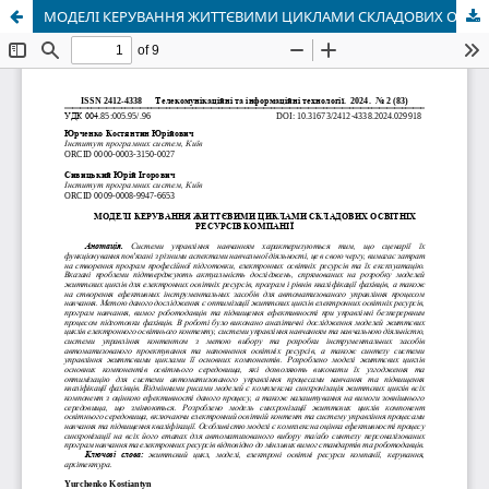
МОДЕЛІ КЕРУВАННЯ ЖИТТЄВИМИ ЦИКЛАМИ СКЛАДОВИХ ОСВІТНІХ РЕСУРСІВ КОМПАНІЇ