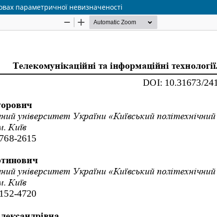
мовах параметричної невизначеності