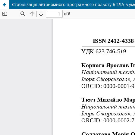
Стабілізація автономного програмного польоту БПЛА в у