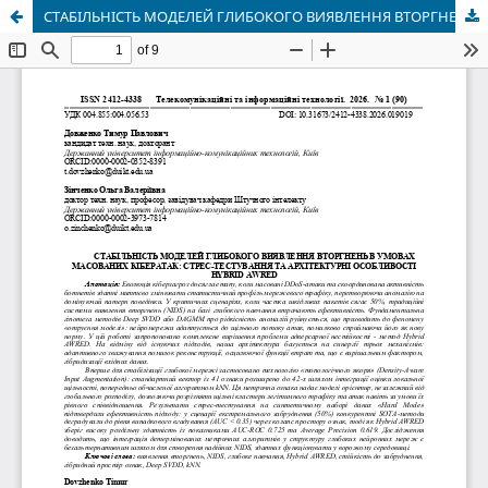
СТАБІЛЬНІСТЬ МОДЕЛЕЙ ГЛИБОКОГО ВИЯВЛЕННЯ ВТОРГНЕНЬ В УМОВАХ МАСОВАНИХ КІБЕРАТАК: СТРЕС-ТЕСТУВАННЯ ТА АРХІТЕКТУРНІ ОСОБЛИВОСТІ HYBRID AWRED