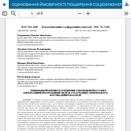
ОЦІНЮВАННЯ ЙМОВІРНОСТІ ПОШИРЕННЯ СОЦІОІНЖЕНЕРНОЇ АТАКИ В КОРПОРАТИВНІЙ ІНФОРМАЦІЙНІЙ СИСТЕМІ З УРАХУВАННЯМ СПРЯМОВАНОСТІ КОМУНІКАЦІЙНОЇ ВЗАЄМОДІЇ