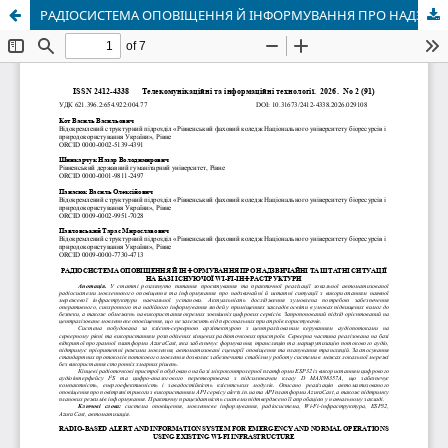
РАДІОСИСТЕМА ОПОВІЩЕННЯ Й ІНФОРМУВАННЯ ПРО НАДЗВИЧАЙНІ ТА ШТАТНІ СИТУАЦІЇ НА БАЗІ ІСНУЮЧОЇ WI-FI-ІНФРАСТРУКТУРИ