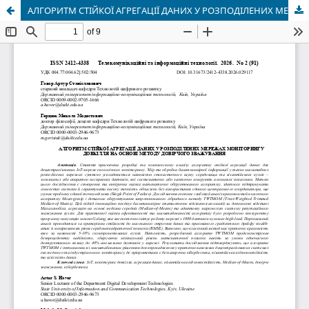
АЛГОРИТМ СТІЙКОЇ АГРЕГАЦІЇ ДАНИХ У РОЗПОДІЛЕНИХ МЕРЕЖАХ МОНІТОРИНГУ ДОВКІЛЛЯ НА ОСНОВІ МЕТОДУ ДОВІРЧОГО ЗВАЖУВАННЯ