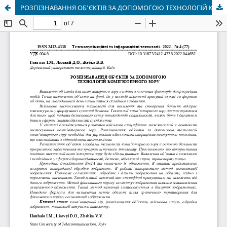
РОЗПІЗНАВАННЯ ОБ’ЄКТІВ ЗА ДОПОМОГОЮ ТЕХНОЛОГІЙ КОМП’ЮТЕРНОГО ЗОРУ