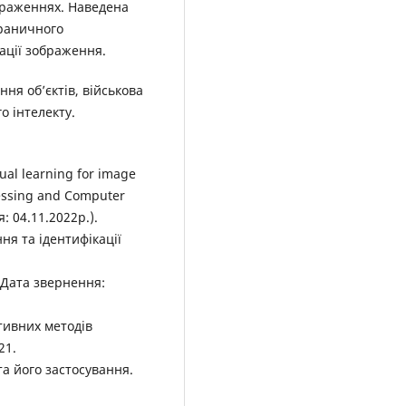
браженнях. Наведена
граничного
ації зображення.
ня об’єктів, військова
о інтелекту.
dual learning for image
cessing and Computer
я: 04.11.2022р.).
ня та ідентифікації
 (Дата звернення:
ктивних методів
21.
а його застосування.