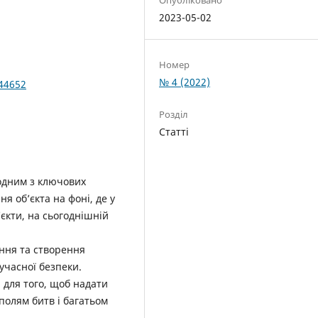
2023-05-02
Номер
№ 4 (2022)
044652
Розділ
Статті
 одним з ключових
я об’єкта на фоні, де у
’єкти, на сьогоднішній
ення та створення
учасної безпеки.
 для того, щоб надати
полям битв і багатьом