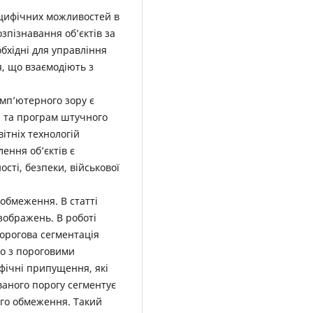
пецифічних можливостей в
зпізнавання об’єктів за
бхідні для управління
, що взаємодіють з
омп’ютерного зору є
 та програм штучного
ітніх технологій
ення об’єктів є
сті, безпеки, військової
обмеження. В статті
зображень. В роботі
орогова сегментація
но з пороговими
фічні припущення, які
ваного порогу сегментує
го обмеження. Такий