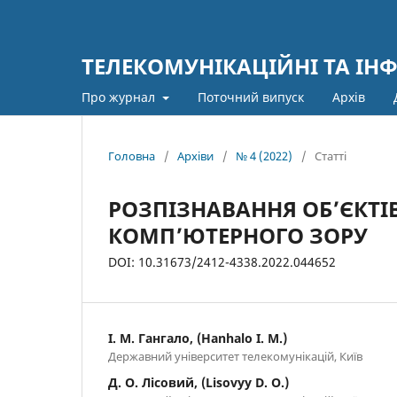
ТЕЛЕКОМУНІКАЦІЙНІ ТА ІН
Про журнал
Поточний випуск
Архів
Головна
/
Архіви
/
№ 4 (2022)
/
Статті
РОЗПІЗНАВАННЯ ОБ’ЄКТ
КОМП’ЮТЕРНОГО ЗОРУ
DOI: 10.31673/2412-4338.2022.044652
І. М. Гангало, (Hanhalo I. M.)
Державний університет телекомунікацій, Київ
Д. О. Лісовий, (Lisovyy D. O.)