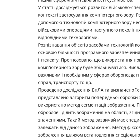
У статті досліджується розвиток військово-с
контексті застосування комп’ютерного зору. Ро
допомогою технологій комп’ютерного зору нео
військовими операціями наступного покоління
відповідними технологіями.
Розпізнавання об’єктів засобами технологій к
основою більшості програмного забезпечення
інтелекту. Прогнозовано, що використання нов
комп’ютерного зору буде збільшуватися. Виявл
важливим і необхідним у сферах обороноздатно
справ, транспорту тощо.
Проведено дослідження БпЛА та визначено їх 
представлено алгоритм попередньої обробки 
використано метод сегментації зображення. П
обробляє і ділить зображення на області, згід
значеннями. Такий метод зазвичай має специ
залежать від даного зображення. Метод фіксо
зображення шляхом встановлення спеціально