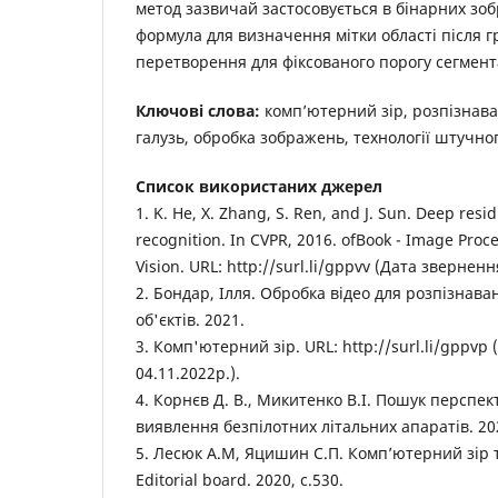
метод зазвичай застосовується в бінарних зо
формула для визначення мітки області після 
перетворення для фіксованого порогу сегмент
Ключові слова:
комп’ютерний зір, розпізнаван
галузь, обробка зображень, технології штучног
Список використаних джерел
1. K. He, X. Zhang, S. Ren, and J. Sun. Deep resi
recognition. In CVPR, 2016. ofBook - Image Pro
Vision. URL: http://surl.li/gppvv (Дата зверненн
2. Бондар, Ілля. Обробка відео для розпізнаван
об'єктів. 2021.
3. Комп'ютерний зір. URL: http://surl.li/gppvp
04.11.2022р.).
4. Корнєв Д. В., Микитенко В.І. Пошук перспе
виявлення безпілотних літальних апаратів. 20
5. Лесюк А.М, Яцишин С.П. Комп’ютерний зір т
Editorial board. 2020, с.530.