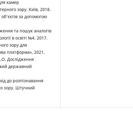
для камер
ерного зору. Київ, 2018.
ї об'єктів за допомогою
ження та пошук аналогів
логії в освіті №4. 2017.
ного зору для
ова платформа», 2021.
А.О. Дослідження
ький державний
дхід до розпізнавання
го зору. Штучний