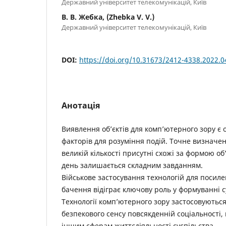
Державний університет телекомунікацій, Київ
В. В. Жебка, (Zhebka V. V.)
Державний університет телекомунікацій, Київ
DOI:
https://doi.org/10.31673/2412-4338.2022.
Анотація
Виявлення об’єктів для комп’ютерного зору є
факторів для розуміння подій. Точне визначенн
великій кількості присутні схожі за формою об
день залишається складним завданням.
Військове застосування технологій для посил
бачення відіграє ключову роль у формуванні с
Технології комп’ютерного зору застосовуються
безпекового сенсу повсякденній соціальності, 
іншим сферам життєдіяльності суспільства.