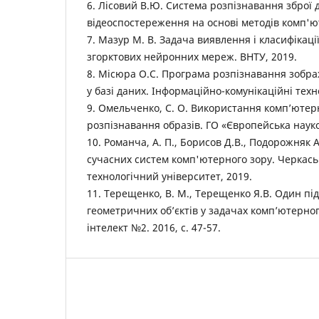
6. Лісовий В.Ю. Система розпізнавання зброї 
відеоспостереження на основі методів комп'ют
7. Мазур М. В. Задача виявлення і класифікаці
згорктових нейронних мереж. ВНТУ, 2019.
8. Місюра О.С. Програма розпізнавання зобра
у базі даних. Інформаційно-комунікаційні техно
9. Омельченко, С. О. Використання комп’ютер
розпізнавання образів. ГО «Європейська наук
10. Романча, А. П., Борисов Д.В., Подорожняк 
сучасних систем комп'ютерного зору. Черкас
технологічний університет, 2019.
11. Терещенко, В. М., Терещенко Я.В. Один пі
геометричних об’єктів у задачах комп’ютерно
інтелект №2. 2016, с. 47-57.