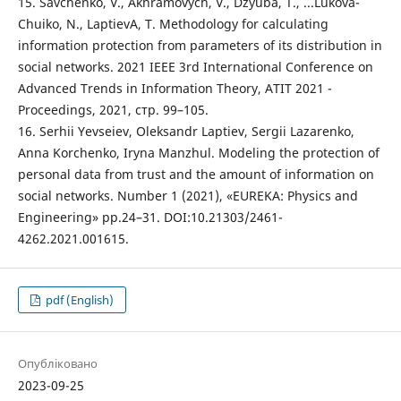
15. Savchenko, V., Akhramovych, V., Dzyuba, T., ...Lukova-
Chuiko, N., LaptievA, T. Methodology for calculating
information protection from parameters of its distribution in
social networks. 2021 IEEE 3rd International Conference on
Advanced Trends in Information Theory, ATIT 2021 -
Proceedings, 2021, стр. 99–105.
16. Serhii Yevseiev, Oleksandr Laptiev, Sergii Lazarenko,
Anna Korchenko, Іryna Manzhul. Modeling the protection of
personal data from trust and the amount of information on
social networks. Number 1 (2021), «EUREKA: Physics and
Engineering» pp.24–31. DOI:10.21303/2461-
4262.2021.001615.
pdf (English)
Опубліковано
2023-09-25