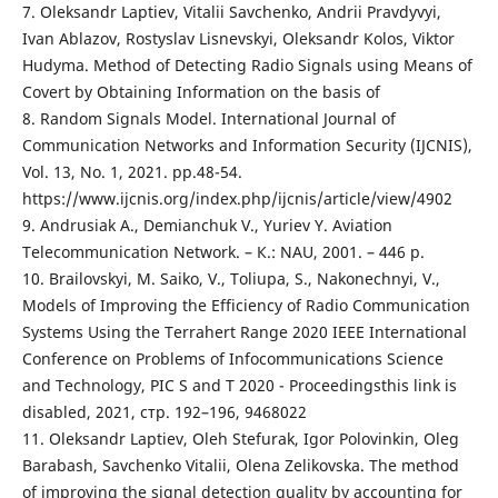
7. Oleksandr Laptiev, Vitalii Savchenko, Andrii Pravdyvyi,
Ivan Ablazov, Rostyslav Lisnevskyi, Oleksandr Kolos, Viktor
Hudyma. Method of Detecting Radio Signals using Means of
Covert by Obtaining Information on the basis of
8. Random Signals Model. International Journal of
Communication Networks and Information Security (IJCNIS),
Vol. 13, No. 1, 2021. рр.48-54.
https://www.ijcnis.org/index.php/ijcnis/article/view/4902
9. Andrusiak А., Demianchuk V., Yuriev Y. Aviation
Telecommunication Network. – К.: NAU, 2001. – 446 p.
10. Brailovskyi, M. Saiko, V., Toliupa, S., Nakonechnyi, V.,
Models of Improving the Efficiency of Radio Communication
Systems Using the Terrahert Range 2020 IEEE International
Conference on Problems of Infocommunications Science
and Technology, PIC S and T 2020 - Proceedingsthis link is
disabled, 2021, стр. 192–196, 9468022
11. Oleksandr Laptiev, Oleh Stefurak, Igor Polovinkin, Oleg
Barabash, Savchenko Vitalii, Olena Zelikovska. The method
of improving the signal detection quality by accounting for