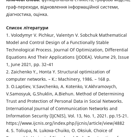
граф-переходи, відновлення інформаційної системи,
діагностика, оцінка.
Список літератури
1. Volodymyr V. Pichkur, Valentyn V. Sobchuk Mathematical
Model and Control Design of a Functionally Stable
Technological Process. Journal Of Optimization, Differential
Equations And Their Applications (JODEA). Volume 29, Issue
1, June 2021, pp. 32–41
2. Zaichenko Y., Honta Y. Structural optimization of
computer networks. – К.: Machinery, 1986. – 168 p.
3. O.Laptiev, V.Savchenko, A. Kotenko, V.Akhramovych,
V.Samosyuk, G.Shuklin, A.Biehun. Method of Determining
Trust and Protection of Personal Data in Social Networks.
International Journal of Communication Networks and
Information Security (IJCNIS), Vol. 13, No. 1, 2021. рр.15-21.
https://www.ijcnis.org/index.php/ijcnis/article/view/4882
4. S. Toliupa, N. Lukova-Chuiko, O. Oksiuk. Choice of