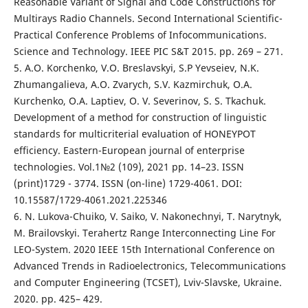
Reasonable Variant of Signal and Code Constructions for
Multirays Radio Channels. Second International Scientific-
Practical Conference Problems of Infocommunications.
Science and Technology. IEEE PIC S&T 2015. pp. 269 – 271.
5. A.O. Korchenko, V.O. Breslavskyi, S.P Yevseiev, N.K.
Zhumangalieva, A.O. Zvarych, S.V. Kazmirchuk, O.A.
Kurchenko, O.A. Laptiev, O. V. Severinov, S. S. Tkachuk.
Development of a method for construction of linguistic
standards for multicriterial evaluation of HONEYPOT
efficiency. Eastern-European journal of enterprise
technologies. Vol.1№2 (109), 2021 рр. 14–23. ISSN
(print)1729 - 3774. ISSN (on-line) 1729-4061. DOI:
10.15587/1729-4061.2021.225346
6. N. Lukova-Chuiko, V. Saiko, V. Nakonechnyi, T. Narytnyk,
M. Brailovskyi. Terahertz Range Interconnecting Line For
LEO-System. 2020 IEEE 15th International Conference on
Advanced Trends in Radioelectronics, Telecommunications
and Computer Engineering (TCSET), Lviv-Slavske, Ukraine.
2020. pp. 425– 429.