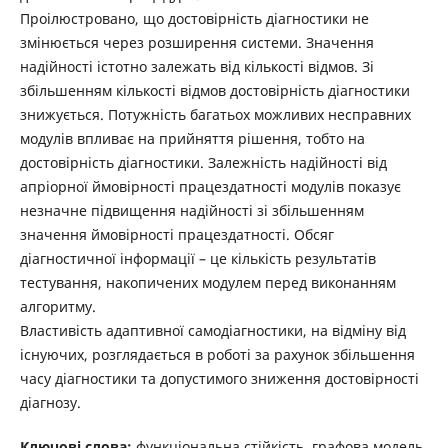
Проілюстровано, що достовірність діагностики не
змінюється через розширення системи. Значення
надійності істотно залежать від кількості відмов. Зі
збільшенням кількості відмов достовірність діагностики
знижується. Потужність багатьох можливих несправних
модулів впливає на прийняття рішення, тобто на
достовірність діагностики. Залежність надійності від
апріорної ймовірності працездатності модулів показує
незначне підвищення надійності зі збільшенням
значення ймовірності працездатності. Обсяг
діагностичної інформації – це кількість результатів
тестування, накопичених модулем перед виконанням
алгоритму.
Властивість адаптивної самодіагностики, на відміну від
існуючих, розглядається в роботі за рахунок збільшення
часу діагностики та допустимого зниження достовірності
діагнозу.
Ключові слова:
функціональна стійкість, графова модель,