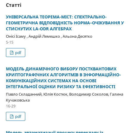
Статті
УНІВЕРСАЛЬНА ТЕОРЕМА-МІСТ: СПЕКТРАЛЬНО-
ГЕОМЕТРИЧНА ВІДПОВІДНІСТЬ НОРМА–ОЧІКУВАННЯ У
СТИСНУТИХ LA-ODR АЛГЕБРАХ
Онісі Ісаму , Андрій Лемешко , Альона Десятко
5-15
pdf
МОДЕЛЬ ДИНАМІЧНОГО ВИБОРУ ПОСТКВАНТОВИХ
КРИПТОГРАФІЧНИХ АЛГОРИТМІВ В ІНФОРМАЦІЙНО-
КОМУНІКАЦІЙНИХ СИСТЕМАХ НА ОСНОВІ
ІНТЕГРАЛЬНОЇ ОЦІНКИ РИЗИКУ ТА ЕФЕКТИВНОСТІ
Павло Складанний, Юлія Костюк, Володимир Соколов, Галина
Кучаковська
16-29
pdf
Модель автоматизації процесу перекладу із