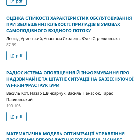
pdf
ОЦІНКА СТІЙКОСТІ ХАРАКТЕРИСТИК ОБСЛУГОВУВАННЯ
ПРИ ЗБІЛЬШЕННІ КІЛЬКОСТІ ПРИЛАДІВ В УМОВАХ
САМОПОДІБНОГО ВХІДНОГО ПОТОКУ
Леонід Уривський, Анастасія Сколець, Юлія Стрелковська
87-99
pdf
РАДІОСИСТЕМА ОПОВІЩЕННЯ Й ІНФОРМУВАННЯ ПРО
НАДЗВИЧАЙНІ ТА ШТАТНІ СИТУАЦІЇ НА БАЗІ ІСНУЮЧОЇ
WI-FI-ІНФРАСТРУКТУРИ
Василь Кот, Назар Шинкарчук, Василь Панасюк, Тарас
Павловський
100-106
pdf
МАТЕМАТИЧНА МОДЕЛЬ ОПТИМІЗАЦІЇ УПРАВЛІННЯ
ПРОЄКТАМИ ВПРОВАДЖЕННЯ IOT-РІШЕНЬ У SMART