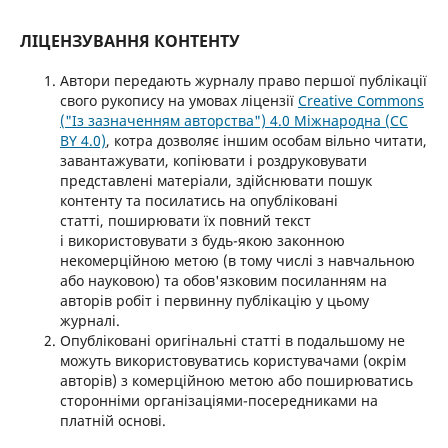
ЛІЦЕНЗУВАННЯ КОНТЕНТУ
Автори передають журналу право першої публікації
свого рукопису на умовах ліцензії
Creative Commons
("Із зазначенням авторства") 4.0 Міжнародна (CC
BY 4.0)
, котра дозволяє іншим особам вільно читати,
завантажувати, копіювати і роздруковувати
представлені матеріали, здійснювати пошук
контенту та посилатись на опубліковані
статті, поширювати їх повний текст
і використовувати з будь-якою законною
некомерційною метою (в тому числі з навчальною
або науковою) та обов'язковим посиланням на
авторів робіт і первинну публікацію у цьому
журналі.
Опубліковані оригінальні статті в подальшому не
можуть використовуватись користувачами (окрім
авторів) з комерційною метою або поширюватись
сторонніми організаціями-посередниками на
платній основі.