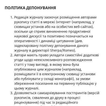
ПОЛІТИКА ДЕПОНУВАННЯ
Редакція журналу заохочує розміщення авторами
рукопису статті в мережі Інтернет (наприклад, у
сховищах установ або на особистих веб-сайтах),
оскільки це сприяє виникненню продуктивної
наукової дискусії та позитивно позначається на
оперативності і динаміці цитування (див.
задекларовану політику депонування даного
журналу в директорії Sherpa/Romeo).
Автори мають право укладати самостійні додаткові
угоди щодо неексклюзивного розповсюдження
статті у тому вигляді, в якому вона була
опублікована цим журналом (наприклад,
розміщувати її в електронному сховищі установи
або публікувати у складі монографії), за умови
збереження посилання на первинну публікацію у
цьому журналі.
Дозволяється самоархівування постпринтів (версій
рукописів, схвалених до друку в процесі
рецензування) під час їх редакційного