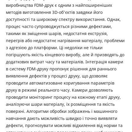
виробництва FDM-друк є одним з найпоширеніших
методів виготовлення 3D-об'єктів завдяки його
доступності та широкому спектру використання. Однак,
процес часто супроводжується різними дефектами,
такими як зміщення шарів, недостатня екструзія,
перегрів або недостатнє нагрівання матеріалу, проблеми
з адгезією до платформи. Ці недоліки не тільки
погіршують якість кінцевого виробу, але й призводять до
додаткових витрат часу та матеріалів. Інтеграція камери
в систему FDM-друку пропонує рішення для раннього
виявлення дефектів у процесі друку, що дозволяє
проводити автоматизоване коригування параметрів
друку в режимі реального часу. Камери дозволяють
проводити моніторинг процесу на кожному етапі друку,
аналізуючи шари матеріалу, їх розміщення та якість
поверхні. Алгоритми обробки зображень і машинного
навчання дають можливість швидко і точно виявляти
дефекти, прогнозувати можливі відхилення від норми та