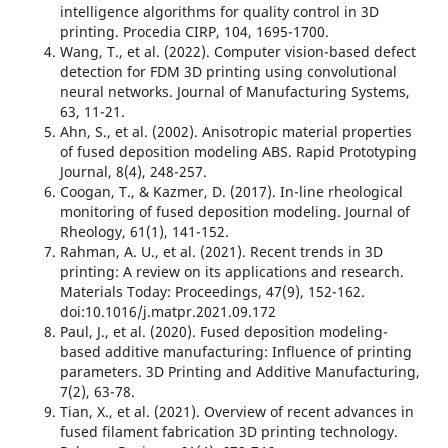
intelligence algorithms for quality control in 3D
printing. Procedia CIRP, 104, 1695-1700.
Wang, T., et al. (2022). Computer vision-based defect
detection for FDM 3D printing using convolutional
neural networks. Journal of Manufacturing Systems,
63, 11-21.
Ahn, S., et al. (2002). Anisotropic material properties
of fused deposition modeling ABS. Rapid Prototyping
Journal, 8(4), 248-257.
Coogan, T., & Kazmer, D. (2017). In-line rheological
monitoring of fused deposition modeling. Journal of
Rheology, 61(1), 141-152.
Rahman, A. U., et al. (2021). Recent trends in 3D
printing: A review on its applications and research.
Materials Today: Proceedings, 47(9), 152-162.
doi:10.1016/j.matpr.2021.09.172
Paul, J., et al. (2020). Fused deposition modeling-
based additive manufacturing: Influence of printing
parameters. 3D Printing and Additive Manufacturing,
7(2), 63-78.
Tian, X., et al. (2021). Overview of recent advances in
fused filament fabrication 3D printing technology.