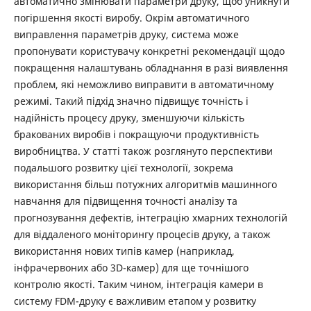
автоматично змінювати параметри друку, щоб уникнути
погіршення якості виробу. Окрім автоматичного
виправлення параметрів друку, система може
пропонувати користувачу конкретні рекомендації щодо
покращення налаштувань обладнання в разі виявлення
проблем, які неможливо виправити в автоматичному
режимі. Такий підхід значно підвищує точність і
надійність процесу друку, зменшуючи кількість
бракованих виробів і покращуючи продуктивність
виробництва. У статті також розглянуто перспективи
подальшого розвитку цієї технології, зокрема
використання більш потужних алгоритмів машинного
навчання для підвищення точності аналізу та
прогнозування дефектів, інтеграцію хмарних технологій
для віддаленого моніторингу процесів друку, а також
використання нових типів камер (наприклад,
інфрачервоних або 3D-камер) для ще точнішого
контролю якості. Таким чином, інтеграція камери в
систему FDM-друку є важливим етапом у розвитку