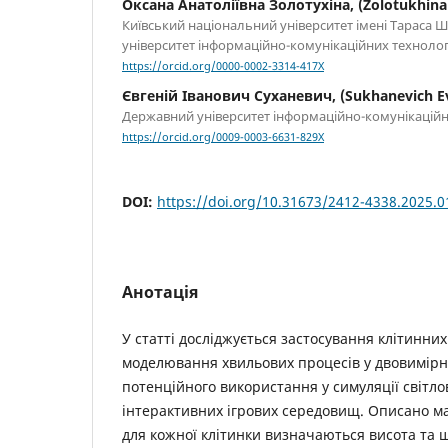
Оксана Анатоліївна Золотухіна, (Zolotukhina
Київський національний університет імені Тараса 
університет інформаційно-комунікаційних технологі
https://orcid.org/0000-0002-3314-417X
Євгеній Іванович Суханевич, (Sukhanevich Ev
Державний університет інформаційно-комунікаційни
https://orcid.org/0009-0003-6631-829X
DOI:
https://doi.org/10.31673/2412-4338.2025.
Анотація
У статті досліджується застосування клітинних
моделювання хвильових процесів у двовимірно
потенційного використання у симуляції світло
інтерактивних ігрових середовищ. Описано м
для кожної клітинки визначаються висота та ш