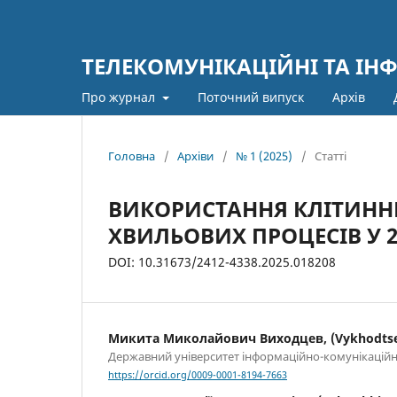
ТЕЛЕКОМУНІКАЦІЙНІ ТА ІН
Про журнал
Поточний випуск
Архів
Головна
/
Архіви
/
№ 1 (2025)
/
Статті
ВИКОРИСТАННЯ КЛІТИНН
ХВИЛЬОВИХ ПРОЦЕСІВ У 
DOI: 10.31673/2412-4338.2025.018208
Микита Миколайович Виходцев, (Vykhodtse
Державний університет інформаційно-комунікаційни
https://orcid.org/0009-0001-8194-7663