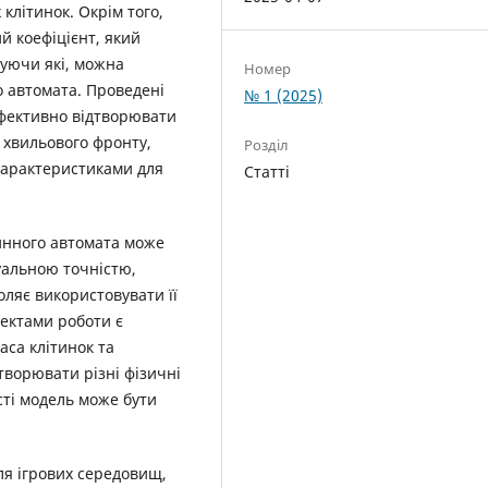
 клітинок. Окрім того,
й коефіцієнт, який
нуючи які, можна
Номер
о автомата. Проведені
№ 1 (2025)
ефективно відтворювати
хвильового фронту,
Розділ
характеристиками для
Статті
инного автомата може
уальною точністю,
оляє використовувати її
ектами роботи є
маса клітинок та
творювати різні фізичні
сті модель може бути
ля ігрових середовищ,