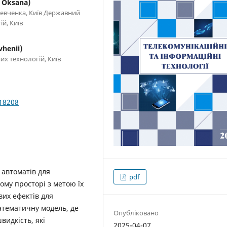
 Oksana)
Шевченка, Київ Державний
й, Київ
henii)
х технологій, Київ
018208
 автоматів для
pdf
му просторі з метою їх
вих ефектів для
атематичну модель, де
Опубліковано
видкість, які
2025-04-07