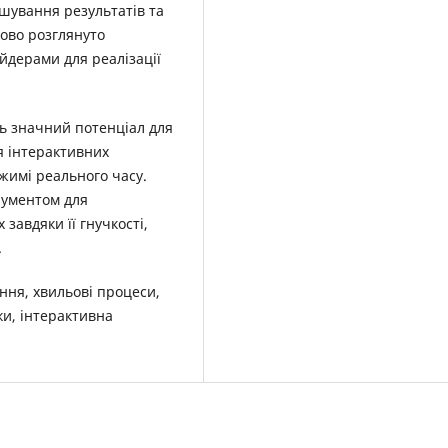
шування результатів та
ково розглянуто
йдерами для реалізації
ть значний потенціал для
я інтерактивних
ежимі реального часу.
рументом для
завдяки її гнучкості,
.
ня, хвильові процеси,
ки, інтерактивна