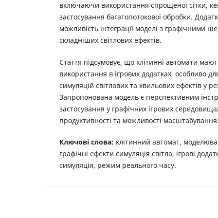
включаючи використання спрощеної сітки, ке
застосування багатопотокової обробки. Додат
можливість інтеграції моделі з графічними ше
складніших світлових ефектів.
Стаття підсумовує, що клітинні автомати маю
використання в ігрових додатках, особливо дл
симуляцій світлових та хвильових ефектів у р
Запропонована модель є перспективним інст
застосування у графічних ігрових середовищах 
продуктивності та можливості масштабування
Ключові слова:
клітинний автомат, моделюван
графічні ефекти симуляція світла, ігрові додат
симуляція, режим реального часу.