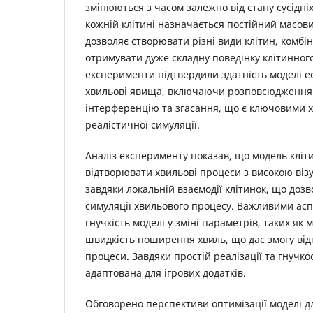
змінюються з часом залежно від стану сусідніх
кожній клітині назначається постійний масови
дозволяє створювати різні види клітин, комбі
отримувати дуже складну поведінку клітинног
експерименти підтвердили здатність моделі 
хвильові явища, включаючи розповсюдження 
інтерференцію та згасання, що є ключовими 
реалістичної симуляції.
Аналіз експерименту показав, що модель кліт
відтворювати хвильові процеси з високою віз
завдяки локальній взаємодії клітинок, що дозв
симуляції хвильового процесу. Важливими асп
гнучкість моделі у зміні параметрів, таких як 
швидкість поширення хвиль, що дає змогу від
процеси. Завдяки простій реалізації та гнучко
адаптована для ігрових додатків.
Обговорено перспективи оптимізації моделі д