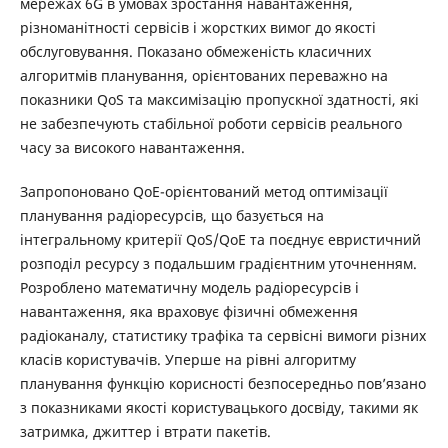
мережах 6G в умовах зростання навантаження,
різноманітності сервісів і жорстких вимог до якості
обслуговування. Показано обмеженість класичних
алгоритмів планування, орієнтованих переважно на
показники QoS та максимізацію пропускної здатності, які
не забезпечують стабільної роботи сервісів реального
часу за високого навантаження.
Запропоновано QoE-орієнтований метод оптимізації
планування радіоресурсів, що базується на
інтегральному критерії QoS/QoE та поєднує евристичний
розподіл ресурсу з подальшим градієнтним уточненням.
Розроблено математичну модель радіоресурсів і
навантаження, яка враховує фізичні обмеження
радіоканалу, статистику трафіка та сервісні вимоги різних
класів користувачів. Уперше на рівні алгоритму
планування функцію корисності безпосередньо пов’язано
з показниками якості користувацького досвіду, такими як
затримка, джиттер і втрати пакетів.