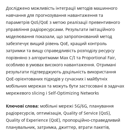
Досліджено можливість інтеграції методів машинного
навчання для прогнозування навантаження та
параметрів QoS/QoE з метою реалізації превентивного
управління радіоресурсами. Результати імітаційного
моделювання показали, що запропонований метод
забезпечує вищий рівень QoE, кращий контроль
затримки та вищу справедливість розподілу ресурсу
порівняно з алгоритмами Max C/I та Proportional Fair,
особливо в умовах високого навантаження. Отримані
результати підтверджують доцільність використання
QoE-орієнтованих підходів у сучасних і майбутніх
мобільних мережах та можуть бути застосовані в задачах
мережевого slicing і Self-Optimizing Networks
Ключові слова:
мобільні мережі 5G/6G, планування
радіоресурсів, оптимізація, Quality of Service (QoS),
Quality of Experience (QoE), пропорційно-справедливий
планувальник, затримка, джиттер, втрати пакетів,