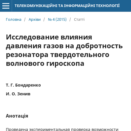
ТЕЛЕКОМУНІКАЦІЙНІ ТА ІНФОРМАЦІЙНІ ТЕХНОЛОГІЇ
Головна
/
Архіви
/
№ 4 (2015)
/
Статті
Исследование влияния
давления газов на добротность
резонатора твердотельного
волнового гироскопа
Т. Г. Бондаренко
И. О. Зенив
Анотація
Проведена экспериментальная проверка возможности