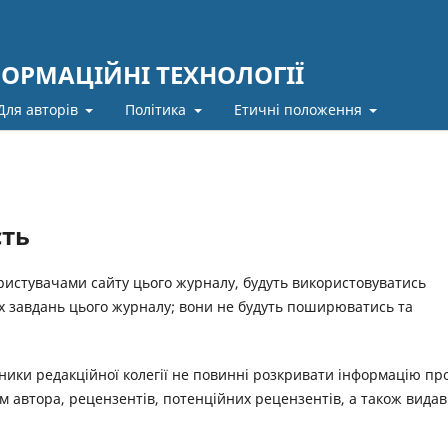
ФОРМАЦІЙНІ ТЕХНОЛОГІЇ
Для авторів
Політика
Етичні положення
сть
ористувачами сайту цього журналу, будуть використовуватись
х завдань цього журналу; вони не будуть поширюватись та
ники редакційної колегії не повинні розкривати інформацію пр
м автора, рецензентів, потенційних рецензентів, а також видав