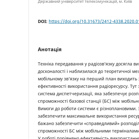
Державний університет телекомунікацій, м. Київ
DOI:
https://doi.org/10.31673/2412-4338.2020.
Анотація
Техніка передавання у радіозв’язку досягла в
досконалості і наблизилася до теоретичної меж
мобільному зв’язку на перший план виходить 
ефективності використання радіоресурсу. Тут 
система диспетчеризації, яка забезпечує розп
спроможності базової станції (БС) між мобіль
Вимоги до роботи системи є різноплановими. З
забезпечити максимальне використання ресурс
бажано забезпечити «справедливий» розподіл
спроможності БС між мобільними терміналами
У роботі порівняно ефективність використанн