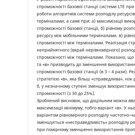
спроможності базової станції системи LTE при 
роботи алгоритмів системи розподілу ресурсі
терміналами, а саме при: а) максимізації вик
спроможності базової станції, б) рівному розп
ресурсу між мобільними терміналами, в) рівн
спроможності між терміналами. Реалізація стр
неприйнятного (вкрай нерівномірного) розпод
спроможності між терміналами. Показано, що р
та «в» призводить до зменшення використанн
спроможності базової станції (в 3 – 4 рази). Ре
стратегією «в», яка більш «справедлива», ніж 
б, у незначному ступені зменшує використанн
спроможності (з 30 до 25%).
Зроблений висновок, що доцільним можна вв
максимізації мінімуму, тобто варіант «в». У нь
варіантом рівномірного розподілу частотно-ча
зменшується «несправедливість» розподілу р
при помірному зменшенні використання пропу