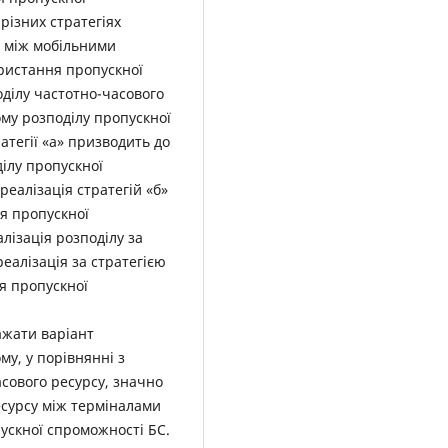
різних стратегіях
в між мобільними
ористання пропускної
оділу частотно-часового
ому розподілу пропускної
атегії «а» призводить до
ілу пропускної
еалізація стратегій «б»
я пропускної
алізація розподілу за
реалізація за стратегією
я пропускної
ажати варіант
ому, у порівнянні з
сового ресурсу, значно
есурсу між терміналами
скної спроможності БС.