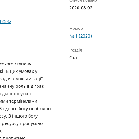
2020-08-02
012532
Номер
№ 1 (2020)
Розділ
Статті
исокого ступеня
і. В цих умовах у
задача максимізації
значну роль відіграє
оділ пропускної
ними терміналами.
 одного боку необхідно
у. З іншого боку
 ресурсу пропускної
.
я пропускної