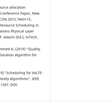
urce allocation
E Conference Paper, New
DICON.2015.7443115.
 Resource Scheduling in
tions Physical Layer
. Adachi (Ed.), InTech,
mmed A. (2019) “Quality
llocation algorithm for
19) “Scheduling for VoLTE:
exity Algorithms”. IEEE
- 1547. DOI: