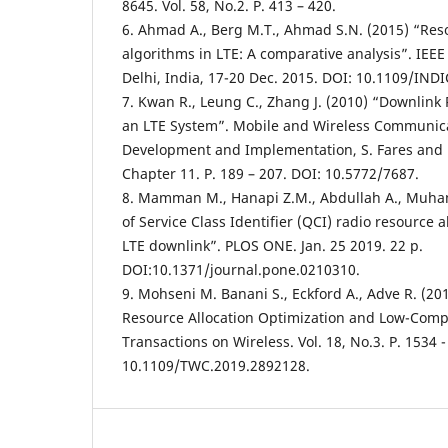
8645. Vol. 58, No.2. P. 413 – 420.
6. Ahmad A., Berg M.T., Ahmad S.N. (2015) “Reso
algorithms in LTE: A comparative analysis”. IEE
Delhi, India, 17-20 Dec. 2015. DOI: 10.1109/IN
7. Kwan R., Leung C., Zhang J. (2010) “Downlink
an LTE System”. Mobile and Wireless Communica
Development and Implementation, S. Fares and F
Chapter 11. P. 189 – 207. DOI: 10.5772/7687.
8. Mamman M., Hanapi Z.M., Abdullah A., Muha
of Service Class Identifier (QCI) radio resource a
LTE downlink”. PLOS ONE. Jan. 25 2019. 22 p.
DOI:10.1371/journal.pone.0210310.
9. Mohseni M. Banani S., Eckford A., Adve R. (20
Resource Allocation Optimization and Low-Compl
Transactions on Wireless. Vol. 18, No.3. P. 1534 
10.1109/TWC.2019.2892128.