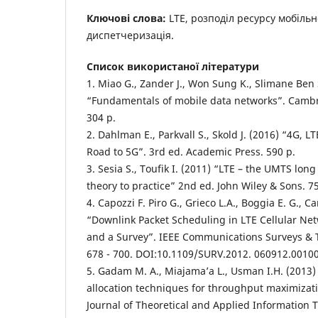
Ключові слова:
LTE, розподіл ресурсу мобільн
диспетчеризація.
Список використаної літератури
1. Miao G., Zander J., Won Sung K., Slimane Ben
“Fundamentals of mobile data networks”. Cambri
304 р.
2. Dahlman E., Parkvall S., Skold J. (2016) “4G,
Road to 5G”. 3rd ed. Academic Press. 590 p.
3. Sesia S., Toufik I. (2011) “LTE – the UMTS lon
theory to practice” 2nd ed. John Wiley & Sons. 7
4. Capozzi F. Piro G., Grieco L.A., Boggia E. G., 
“Downlink Packet Scheduling in LTE Cellular Ne
and a Survey”. IEEE Communications Surveys & Tut
678 - 700. DOI:10.1109/SURV.2012. 060912.00100
5. Gadam M. A., Miajama’a L., Usman I.H. (2013)
allocation techniques for throughput maximizati
Journal of Theoretical and Applied Information 