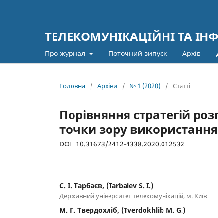
ТЕЛЕКОМУНІКАЦІЙНІ ТА ІН
Про журнал
Поточний випуск
Архів
Головна
/
Архіви
/
№ 1 (2020)
/
Статті
Порівняння стратегій розп
точки зору використання 
DOI: 10.31673/2412-4338.2020.012532
С. І. Тарбаєв, (Tarbaiev S. I.)
Державний університет телекомунікацій, м. Київ
М. Г. Твердохліб, (Tverdokhlib M. G.)