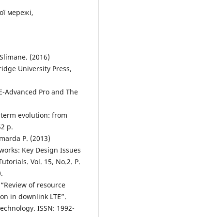
ої мережі,
 Slimane. (2016)
dge University Press,
 LTE-Advanced Pro and The
g term evolution: from
52 p.
Camarda P. (2013)
tworks: Key Design Issues
orials. Vol. 15, No.2. P.
.
 “Review of resource
on in downlink LTE”.
Technology. ISSN: 1992-