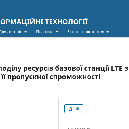
ФОРМАЦІЙНІ ТЕХНОЛОГІЇ
Для авторів
Політика
Етичні положення
оділу ресурсів базової станції LTE з
її пропускної спроможності
pdf
Опубліковано