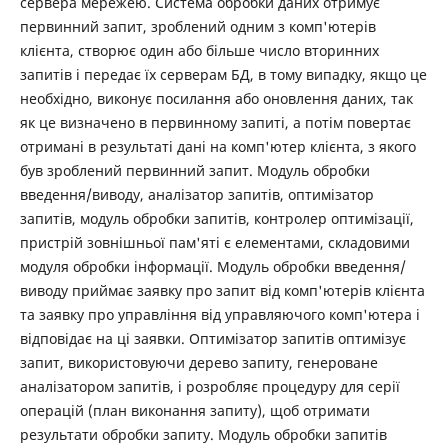
сервера мережею. Система обробки даних отримує
первинний запит, зроблений одним з комп'ютерів
клієнта, створює один або більше число вторинних
запитів і передає їх серверам БД, в тому випадку, якщо це
необхідно, виконує посилання або оновлення даних, так
як це визначено в первинному запиті, а потім повертає
отримані в результаті дані на комп'ютер клієнта, з якого
був зроблений первинний запит. Модуль обробки
введення/виводу, аналізатор запитів, оптимізатор
запитів, модуль обробки запитів, контролер оптимізації,
пристрій зовнішньої пам'яті є елементами, складовими
модуля обробки інформації. Модуль обробки введення/
виводу приймає заявку про запит від комп'ютерів клієнта
та заявку про управління від управляючого комп'ютера і
відповідає на ці заявки. Оптимізатор запитів оптимізує
запит, використовуючи дерево запиту, генероване
аналізатором запитів, і розробляє процедуру для серії
операцій (план виконання запиту), щоб отримати
результати обробки запиту. Модуль обробки запитів