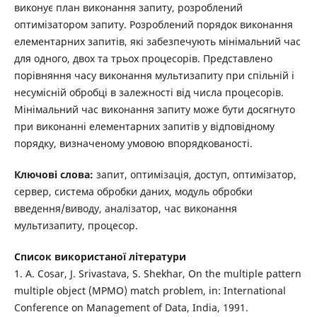
виконує план виконання запиту, розроблений
оптимізатором запиту. Розроблений порядок виконання
елементарних запитів, які забезпечують мінімальний час
для одного, двох та трьох процесорів. Представлено
порівняння часу виконання мультизапиту при спільній і
несумісній обробці в залежності від числа процесорів.
Мінімальний час виконання запиту може бути досягнуто
при виконанні елементарних запитів у відповідному
порядку, визначеному умовою впорядкованості.
Ключові слова:
запит, оптимізація, доступ, оптимізатор,
сервер, система обробки даних, модуль обробки
введення/виводу, аналізатор, час виконання
мультизапиту, процесор.
Список використаної літератури
1. A. Cosar, J. Srivastava, S. Shekhar, On the multiple pattern
multiple object (MPMO) match problem, in: International
Conference on Management of Data, India, 1991.