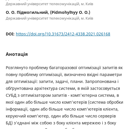
Державний університет телекомунікацій, м. Київ
О. О. Підмогильний, (Pidmohylʹnyy O. O.)
Державний університет телекомунікацій, м. Київ
DOI:
https://doi.org/10.31673/2412-4338.2021.026168
Анотація
Розглянуто проблему багаторазової оптимізації запитів як
повну проблему оптимізації, визначено вхідні параметри
для оптимізації: запити, задачі, плани. Запропонована і
обґрунтована архітектура системи, в якій застосовується
СУБД з оптимізатором запитів - комп'ютерна система, в
якої один або більше число комп'ютерів (система обробки
інформації, один або більше число комп'ютерів клієнта,
керуючий комп'ютер, один або більше число серверів
БД) з'єднані між собою з боку клієнта мережею і з боку