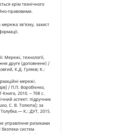
ться крім технічного
ійно-правовими.
мережа зв’язку, захист
формації.
ї: Мережі, технології,
ння друге (доповнене) /
овгий, К.Д. Гуляєв; К.:
ормаційні мережі.
в] / П.П. Воробієнко,
Т-Книга, 2010. – 708 с.
нічний аспект: підручник
шко, С. В. Толюпа]; за
 Толубка.— К.: ДУТ, 2015.
вне управління ризиками
ї безпеки систем