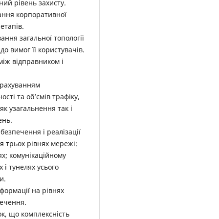
ний рівень захисту.
ання корпоративної
етапів.
ання загальної топології
о вимог її користувачів.
між відправником і
 урахуванням
ті та об’ємів трафіку,
як узагальнення так і
ень.
безпечення і реалізації
ля трьох рівнях мережі:
ях; комунікаційному
 і тунелях усього
и.
формації на рівнях
печення.
к, що комплексність