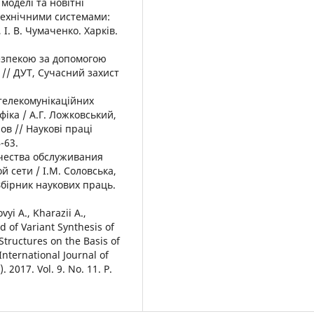
моделі та новітні
технічними системами:
 І. В. Чумаченко. Харків.
езпекою за допомогою
 // ДУТ, Сучасний захист
телекомунікаційних
іка / А.Г. Ложковський,
ов // Наукові праці
-63.
ачества обслуживания
 сети / І.М. Соловська,
 Збірник наукових праць.
yi A., Kharazii A.,
 of Variant Synthesis of
ructures on the Basis of
nternational Journal of
. 2017. Vol. 9. No. 11. P.