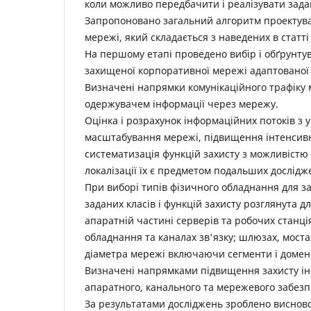
коли можливо передбачити і реалізувати зада
Запропоновано загальний алгоритм проектув
мережі, який складається з наведених в статті 
На першому етапі проведено вибір і обґрунтув
захищеної корпоративної мережі адаптованої д
Визначені напрямки комунікаційного трафіку 
одержувачем інформації через мережу.
Оцінка і розрахунок інформаційних потоків з
масштабування мережі, підвищення інтенсивнос
систематизація функцій захисту з можливістю 
локалізації їх є предметом подальших дослідж
При виборі типів фізичного обладнання для за
заданих класів і функцій захисту розглянута д
апаратній частині серверів та робочих станці
обладнання та каналах зв'язку; шлюзах, мостах
діаметра мережі включаючи сегменти і домен
Визначені напрямками підвищення захисту ін
апаратного, канального та мережевого забез
За результатами досліджень зроблено висново