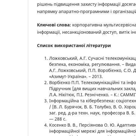
рішень підвищення захисту інформації досягає
напрямку апаратно-програмними і організац
Ключові слова:
корпоративна мультисервісна 
інформації, несанкціонований доступ, витік ін
Список використаної літератури
Ложковський, А.Г. Сучасні телекомунікаці
безпека, економіка, регулювання. – Вида
А.Г. Ложковський, П.П. Воробієнко, С.О. Д
«Азимут-Україна». – 2013.
Ворбієнко П.П. Телекомунікаційні та інф
Підручник [для вищих навчальних закладі
Л.А. Нікітюк, П.І. Резніченко. – К.: САММІ
Інформаційна та кібербезпека: соціотех
/ [В. Л. Бурячок, В. Б. Толубко, В. О. Хоро
заг. ред. д-ра техн. наук, професора В. Б.
— 288 с.
Косенко В. В., Персіянова О. Ю. Адапти
інформаційної мережі для інформаційно