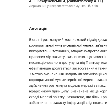
А. Г. Захаржевський, (Zakharzhevsky A. H.)
Державний університет телекомунікацій, Київ
Анотація
В статті розглянутий комплексний підхід до за
корпоративної мультисервісної мережі зв’язку
використанні технічних, апаратно-програмних
правових мір захисту. Визначено, що захист і
несанкціонованого доступу та від її витоку т
ефективніше досягається застосуванням техні
З метою визначення напрямків оптимізації ко
корпоративної мультисервісної мережі і загаль
здійснення розглянута модель мережі зв’язку
ієрархічному принципу. Визначена місце кор
складі мережі зв’язку. Зазначено, що більш р
забезпечення захисту інформації слід вважат