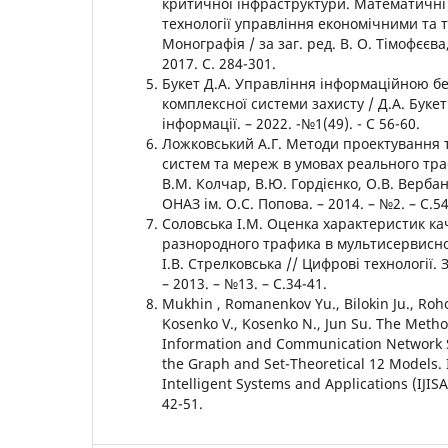
критичної інфраструктури. Математичні 
технології управління економічними та 
Монографія / за заг. ред. В. О. Тімофєєва,
2017. С. 284-301.
Букет Д.А. Управління інформаційною б
комплексної системи захисту / Д.А. Букет
інформації. – 2022. -№1(49). - С 56-60.
Ложковський А.Г. Методи проектування 
систем та мереж в умовах реального траф
В.М. Колчар, В.Ю. Гордієнко, О.В. Вербан
ОНАЗ ім. О.С. Попова. – 2014. – №2. – C.54
Соловська І.М. Оценка характеристик к
разнородного трафика в мультисервисной
І.В. Стрелковська // Цифрові технології.
– 2013. – №13. – C.34-41.
Mukhin , Romanenkov Yu., Bilokin Ju., Rohov
Kosenko V., Kosenko N., Jun Su. The Method
Information and Communication Network St
the Graph and Set-Theoretical 12 Models. I
Intelligent Systems and Applications (IJISA)
42-51.