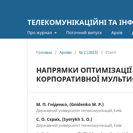
ТЕЛЕКОМУНІКАЦІЙНІ ТА ІН
Про журнал
Поточний випуск
Архів
Головна
/
Архіви
/
№ 2 (2023)
/
Статті
НАПРЯМКИ ОПТИМІЗАЦІЇ
КОРПОРАТИВНОЇ МУЛЬТИС
М. П. Гніденко, (Gnidenko M. P.)
Державний університет телекомунікацій, Київ
С. О. Сєрих, (Syerykh S. O.)
Державний університет телекомунікацій, Київ