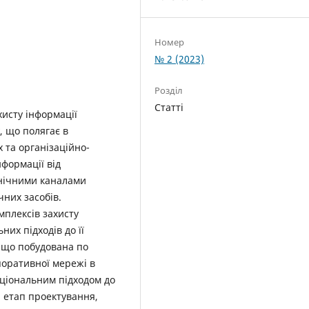
Номер
№ 2 (2023)
Розділ
Статті
хисту інформації
, що полягає в
 та організаційно-
нформації від
ехнічними каналами
чних засобів.
мплексів захисту
них підходів до її
, що побудована по
поративної мережі в
аціональним підходом до
и етап проектування,