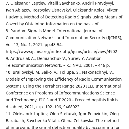
7. Oleksandr Laptiev, Vitalii Savchenko, Andrii Pravdyvyi,
Ivan Ablazov, Rostyslav Lisnevskyi, Oleksandr Kolos, Viktor
Hudyma. Method of Detecting Radio Signals using Means of
Covert by Obtaining Information on the basis of
8. Random Signals Model. International Journal of
Communication Networks and Information Security (IJCNIS),
Vol. 13, No. 1, 2021. рр.48-54.
https://www.ijcnis.org/index.php/ijcnis/article/view/4902
9. Andrusiak А., Demianchuk V., Yuriev Y. Aviation
Telecommunication Network. – К.: NAU, 2001. – 446 p.
10. Brailovskyi, M. Saiko, V., Toliupa, S., Nakonechnyi, V.,
Models of Improving the Efficiency of Radio Communication
Systems Using the Terrahert Range 2020 IEEE International
Conference on Problems of Infocommunications Science
and Technology, PIC S and T 2020 - Proceedingsthis link is
disabled, 2021, стр. 192–196, 9468022
11. Oleksandr Laptiev, Oleh Stefurak, Igor Polovinkin, Oleg
Barabash, Savchenko Vitalii, Olena Zelikovska. The method
of improving the signal detection quality by accounting for