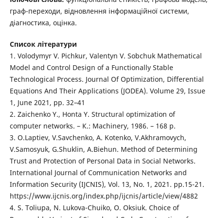
граф-переходи, відновлення інформаційної системи,
діагностика, оцінка.
Список літератури
1. Volodymyr V. Pichkur, Valentyn V. Sobchuk Mathematical
Model and Control Design of a Functionally Stable
Technological Process. Journal Of Optimization, Differential
Equations And Their Applications (JODEA). Volume 29, Issue
1, June 2021, pp. 32–41
2. Zaichenko Y., Honta Y. Structural optimization of
computer networks. – К.: Machinery, 1986. – 168 p.
3. O.Laptiev, V.Savchenko, A. Kotenko, V.Akhramovych,
V.Samosyuk, G.Shuklin, A.Biehun. Method of Determining
Trust and Protection of Personal Data in Social Networks.
International Journal of Communication Networks and
Information Security (IJCNIS), Vol. 13, No. 1, 2021. рр.15-21.
https://www.ijcnis.org/index.php/ijcnis/article/view/4882
4. S. Toliupa, N. Lukova-Chuiko, O. Oksiuk. Choice of