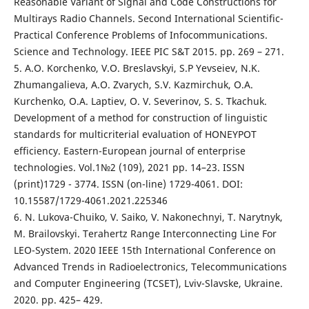
Reasonable Variant of Signal and Code Constructions for
Multirays Radio Channels. Second International Scientific-
Practical Conference Problems of Infocommunications.
Science and Technology. IEEE PIC S&T 2015. pp. 269 – 271.
5. A.O. Korchenko, V.O. Breslavskyi, S.P Yevseiev, N.K.
Zhumangalieva, A.O. Zvarych, S.V. Kazmirchuk, O.A.
Kurchenko, O.A. Laptiev, O. V. Severinov, S. S. Tkachuk.
Development of a method for construction of linguistic
standards for multicriterial evaluation of HONEYPOT
efficiency. Eastern-European journal of enterprise
technologies. Vol.1№2 (109), 2021 рр. 14–23. ISSN
(print)1729 - 3774. ISSN (on-line) 1729-4061. DOI:
10.15587/1729-4061.2021.225346
6. N. Lukova-Chuiko, V. Saiko, V. Nakonechnyi, T. Narytnyk,
M. Brailovskyi. Terahertz Range Interconnecting Line For
LEO-System. 2020 IEEE 15th International Conference on
Advanced Trends in Radioelectronics, Telecommunications
and Computer Engineering (TCSET), Lviv-Slavske, Ukraine.
2020. pp. 425– 429.