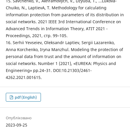
15. Savchenko, V., Akhramovych, V., Dzyuba, T., ...Lukova-
Chuiko, N., LaptievA, T. Methodology for calculating
information protection from parameters of its distribution in
social networks. 2021 IEEE 3rd International Conference on
Advanced Trends in Information Theory, ATIT 2021 -
Proceedings, 2021, стр. 99–105.
16. Serhii Yevseiev, Oleksandr Laptiev, Sergii Lazarenko,
Anna Korchenko, Іryna Manzhul. Modeling the protection of
personal data from trust and the amount of information on
social networks. Number 1 (2021), «EUREKA: Physics and
Engineering» pp.24–31. DOI:10.21303/2461-
4262.2021.001615.
pdf (English)
Опубліковано
2023-09-25