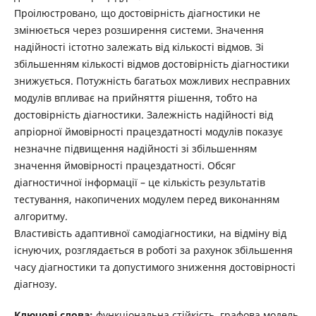
Проілюстровано, що достовірність діагностики не
змінюється через розширення системи. Значення
надійності істотно залежать від кількості відмов. Зі
збільшенням кількості відмов достовірність діагностики
знижується. Потужність багатьох можливих несправних
модулів впливає на прийняття рішення, тобто на
достовірність діагностики. Залежність надійності від
апріорної ймовірності працездатності модулів показує
незначне підвищення надійності зі збільшенням
значення ймовірності працездатності. Обсяг
діагностичної інформації – це кількість результатів
тестування, накопичених модулем перед виконанням
алгоритму.
Властивість адаптивної самодіагностики, на відміну від
існуючих, розглядається в роботі за рахунок збільшення
часу діагностики та допустимого зниження достовірності
діагнозу.
Ключові слова:
функціональна стійкість, графова модель,