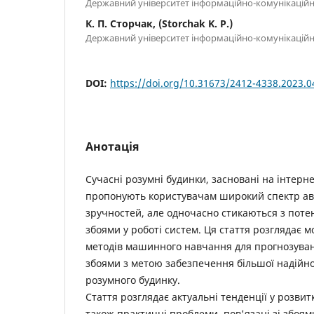
Державний університет інформаційно-комунікаційни
К. П. Сторчак, (Storchak K. P.)
Державний університет інформаційно-комунікаційни
DOI:
https://doi.org/10.31673/2412-4338.2023.
Анотація
Сучасні розумні будинки, засновані на інтернет
пропонують користувачам широкий спектр а
зручностей, але одночасно стикаються з пот
збоями у роботі систем. Ця стаття розглядає 
методів машинного навчання для прогнозуван
збоями з метою забезпечення більшої надійно
розумного будинку.
Стаття розглядає актуальні тенденції у розвит
також практичні проблеми, пов'язані зі збоями