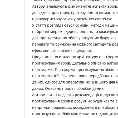
Автори аналізують різноманітні аспекти збоїв,
до відмов пристроїв, враховуючи різноманітніс
що використовуються у розумних системах.
У статті розглядаються основні методи машинн
нейронні мережі, дерева рішень та класифікаці
для прогнозування збоїв у розумних будинках
переваги та обмеження кожного методу та роз
ефективність в різних сценаріях.
Представлено еталонну архітектуру платформ
прогнозування збоїв. Детально описано алго
платформи. Платформа прогнозування збоїв п
платформи IoT. Зокрема, вона передбачає ная
даних, одного для оперативних, а іншого для 
даних. Описано процес обробки даних.
Автори статті надають рекомендації щодо опт
прогнозування збоїв в розумних будинках та
напрямки подальших досліджень в цій області
прогнозування збоїв може значно підвищити н