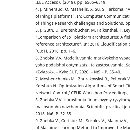
IEEE Access 6 (2018), pp. 6505–6519.
4. J. Mineraud, O. Mazhelis, X. Su, S. Tarkoma. “
ofThings platforms”. In: Computer Communicatio
of Things Research challenges and Solutions, pp
5. J. Guth, U. Breitenbücher, M. Falkenthal, F. Le
“Comparison of IoT platform architectures: A fie
reference architecture”. In: 2016 Cloudification 
(CIoT). 2016, pp. 1–6.
6. Zhebka V.V. Modeliuvannia markivskoho vypa
yoho podalshoi optymizatsii ta zastosuvannia. Sci
«Zviazok». – Kyiv: SUT, 2020. – №5 – P. 35-40.
7. Moshenchenko M., Zhurakovskyi B., Poltorak V
Korshun N. Optimization Algorithms of Smart Ci
Network Control / CEUR Workshop Proceedings, 
8. Zhebka V.V. Upravlinnia finansovymy ryzyka
mashynnoho navchannia. Scientific-practical jour
2018. №6. P. 32-35.
9. Zhebka V., Gertsiuk M., Sokolov V., Malinov V.
of Machine Learning Method to Improve the Man