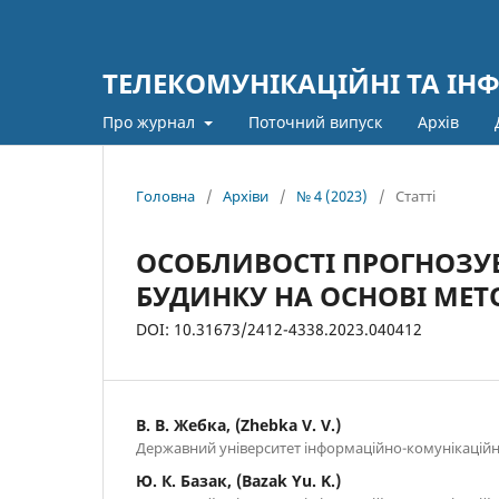
ТЕЛЕКОМУНІКАЦІЙНІ ТА ІН
Про журнал
Поточний випуск
Архів
Головна
/
Архіви
/
№ 4 (2023)
/
Статті
ОСОБЛИВОСТІ ПРОГНОЗУ
БУДИНКУ НА ОСНОВІ МЕ
DOI: 10.31673/2412-4338.2023.040412
В. В. Жебка, (Zhebka V. V.)
Державний університет інформаційно-комунікаційни
Ю. К. Базак, (Bazak Yu. K.)