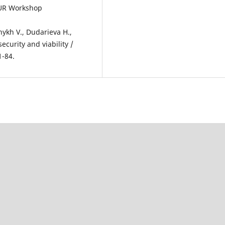
UR Workshop
nykh V., Dudarieva H.,
curity and viability /
1-84.