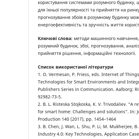
користування системами розумного будинку, 
для їхньої популярності та прийняття на ринк
прогнозування збоїв в розумному будинку мо
енергоефективність та зручність життя корист
Ключові слова:
методи машинного навчання,
розумний будинок, збої, прогнозування, аналіз
прийняття рішення, інформаційні технології.
Список використаної літератури
1. O. Vermesan, P. Friess, eds. Internet of Thin
Technologies for Smart Environments and Integ
Publishers Series in Communication. Aalborg: Riv
92982-73-5.
2. B. L. Risteska Stojkoska, K. V. Trivodaliev. “A 
for smart home: Challenges and solutions”. In: J
Production 140 (2017), pp. 1454–1464
3. B. Chen, J. Wan, L. Shu, P. Li, M. Mukherjee, B.
Industry 4.0: Key Technologies, Application Case