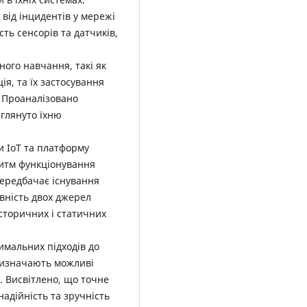
 від інцидентів у мережі
ть сенсорів та датчиків,
ого навчання, такі як
я, та їх застосування
. Проаналізовано
глянуто їхню
и IoT та платформу
ритм функціонування
ередбачає існування
вність двох джерел
історичних і статичних
имальних підходів до
 визначають можливі
. Висвітлено, що точне
адійність та зручність