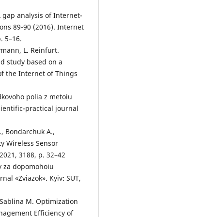
A gap analysis of Internet-
ns 89-90 (2016). Internet
. 5–16.
ymann, L. Reinfurt.
ld study based on a
of the Internet of Things
dkovoho polia z metoiu
entific-practical journal
., Bondarchuk A.,
ty Wireless Sensor
2021, 3188, p. 32–42
my za dopomohoiu
nal «Zviazok». Кyiv: SUT,
, Sablina M. Optimization
agement Efficiency of