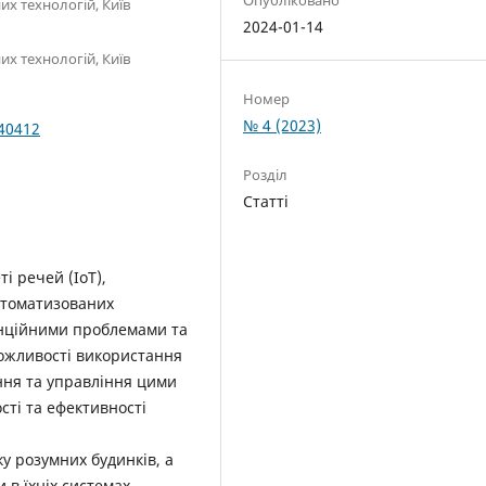
х технологій, Київ
2024-01-14
х технологій, Київ
Номер
№ 4 (2023)
040412
Розділ
Статті
і речей (IoT),
втоматизованих
енційними проблемами та
можливості використання
ня та управління цими
сті та ефективності
ку розумних будинків, а
 в їхніх системах.