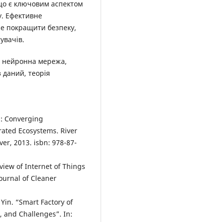
що є ключовим аспектом
у. Ефективне
же покращити безпеку,
увачів.
 нейронна мережа,
 даний, теорія
gs: Converging
rated Ecosystems. River
er, 2013. isbn: 978-87-
review of Internet of Things
ournal of Cleaner
 Yin. “Smart Factory of
, and Challenges”. In: