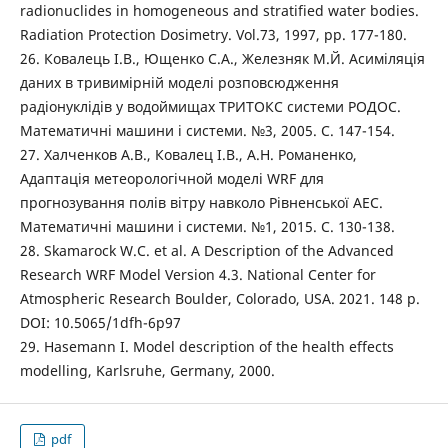
radionuclides in homogeneous and stratified water bodies.
Radiation Protection Dosimetry. Vol.73, 1997, pp. 177-180.
26. Ковалець І.В., Ющенко С.А., Железняк М.Й. Асиміляція
даних в тривимірній моделі розповсюдження
радіонуклідів у водоймищах ТРИТОКС системи РОДОС.
Математичні машини і системи. №3, 2005. С. 147-154.
27. Халченков А.В., Ковалец І.В., А.Н. Романенко,
Адаптація метеорологічной моделі WRF для
прогнозування полів вітру навколо Рівненської АЕС.
Математичні машини і системи. №1, 2015. С. 130-138.
28. Skamarock W.C. et al. A Description of the Advanced
Research WRF Model Version 4.3. National Center for
Atmospheric Research Boulder, Colorado, USA. 2021. 148 p.
DOI: 10.5065/1dfh-6p97
29. Hasemann I. Model description of the health effects
modelling, Karlsruhe, Germany, 2000.
pdf