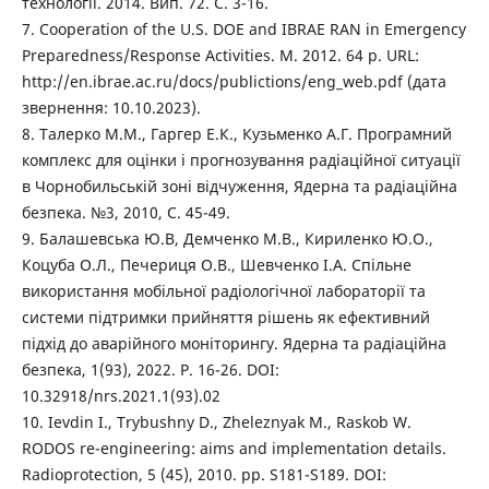
технології. 2014. Вип. 72. С. 3-16.
7. Cooperation of the U.S. DOE and IBRAE RAN in Emergency
Preparedness/Response Activities. M. 2012. 64 p. URL:
http://en.ibrae.ac.ru/docs/publictions/eng_web.pdf (дата
звернення: 10.10.2023).
8. Талерко М.М., Гаргер Е.К., Кузьменко А.Г. Програмний
комплекс для оцінки і прогнозування радіаційної ситуації
в Чорнобильській зоні відчуження, Ядерна та радіаційна
безпека. №3, 2010, С. 45-49.
9. Балашевська Ю.В, Демченко М.В., Кириленко Ю.О.,
Коцуба О.Л., Печериця О.В., Шевченко І.А. Спільне
використання мобільної радіологічної лабораторії та
системи підтримки прийняття рішень як ефективний
підхід до аварійного моніторингу. Ядерна та радіаційна
безпека, 1(93), 2022. P. 16-26. DOI:
10.32918/nrs.2021.1(93).02
10. Ievdin I., Trybushny D., Zheleznyak M., Raskob W.
RODOS re-engineering: aims and implementation details.
Radioprotection, 5 (45), 2010. pp. S181-S189. DOI: