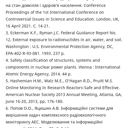
на стан довкілля і здоров’я населення. Conference
Proceedings of the 1st International Conference on
Controversial Issues in Science and Education. London, UK,
16 April 2021. С. 14-21.
3. Eckerman K.F., Ryman J.C. Federal Guidance Report No.
12, External exposure to radionuclides in air, water, and soil.
Washington : U.S. Environmental Protection Agency, DC,
EPA-402-R-93-081. 1993. 237 p.
4. Safety classification of structures, systems and
components in nuclear power plants. Vienna : International
Atomic Energy Agency, 2014. 44 p.
5. Hashemian H.M., Walz M.E., O’Hagan R.D., Pruitt M.S.
Online Monitoring In Research Reactors-Safe and Effective.
American Nuclear Society 2013 Annual Meeting, Atlanta, GA,
June 16-20, 2013, pp. 176-180.
6. Попов О.О., Яцишин А.В. Інформаційні системи для
вирішення задач комплексного радіоекологічного
моніторингу АЕС. Моделювання та інформаційні