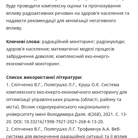
буде проводити комплексну оцінки та прогнозування
впливу радіоактивних речовин на здоров’я населення та
надавати рекомендації для мінімізації негативного
впливу.
Ключові слова:
радіаційний моніторинг; радіонукліди;
здоров’я населення; математичні моделі процесів
забруднення довкілля; комплексний еко-енерго-
економічний моніторинг.
Список використаної літератури:
1. Сліпченко В.Г., Полягушко Л.Г., Круш О.Є. Система
комплексного еко-енерго-економічного моніторингу для
оптимізації управлінських рішень (області, району та
міста). Вісник східноукраїнського національного
університету імені Володимира Даля. 4(268), 2021. С. 13-
20. DOI: 10.33216/1998-7927-2021-268-4-13-20.
2. Сліпченко В.Г., Полягушко Л.Г. Трофимчук А.А. Веб-
система для визначення радіаційної ситуації та її вплив