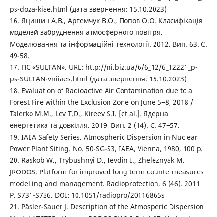
ps-doza-kiae.html (дата звернення: 15.10.2023)
16. Яцишин А.В., Артемчук В.О., Попов О.О. Класифікація
моделей забруднення атмосферного повітря.
Моделювання та інформаційні технології. 2012. Вип. 63. С.
49-58.
17. ПС «SULTAN». URL: http://ni.biz.ua/6/6_12/6_12221_p-
ps-SULTAN-vniiaes.html (дата звернення: 15.10.2023)
18. Evaluation of Radioactive Air Contamination due to a
Forest Fire within the Exclusion Zone on June 5−8, 2018 /
Talerko М.М., Lev Т.D., Kireev S.I. [et al.]. Ядерна
енергетика та довкілля. 2019. Вип. 2 (14). С. 47−57.
19. IAEA Safety Series. Atmospheric Dispersion in Nuclear
Power Plant Siting. No. 50-SG-S3, IAEA, Vienna, 1980, 100 p.
20. Raskob W., Trybushnyi D., Ievdin I., Zheleznyak M.
JRODOS: Platform for improved long term countermeasures
modelling and management. Radioprotection. 6 (46). 2011.
P. S731-S736. DOI: 10.1051/radiopro/20116865s
21. Päsler-Sauer J. Description of the Atmosperic Dispersion