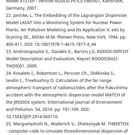
Model ATSTEP - Version RODOS PV 6.0 Patch07, Karlsruhe,
Germany, 2007.
22. Janicke, L. The Embedding of the Lagrangian Dispersion
Model LASAT into a Monitoring System for Nuclear Power
Plants. Air Pollution Modeling and Its Application X: eds by
Gryning SE., Millán M.M. Plenwn Press, New York, 1994. pp.
405-411. DOI: 10.1007/978-1-4615-1817-4_44
23. Andronopoulos S., Davakis E., Bartzis J.G. RODOS-DIPCOT
Model Description and Evaluation, Report RODOS(RA2)-
TN(09)01. 2009.
24. Kovalets I., Robertson L., Persson Ch., Didkivska S.,
Ievdin I., Treebushny D. Calculation of the far range
atmospheric transport of radionuclides after the Fukushima
accident with the atmospheric dispersion model MATCH of
the JRODOS system. International Journal of Environment
and Pollution. 54, 2014. рр. 101-109. DOI:
10.1504/IJEP.2014.065110.
25. Margvelashvili N., Maderich V., Zheleznyak M. THREETOX
- computer code to simulate threedimensional dispersion of