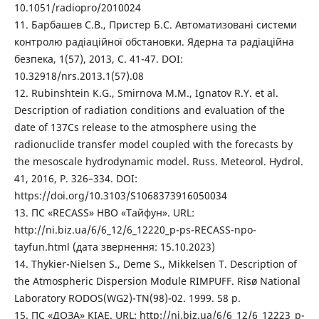
10.1051/radiopro/2010024
11. Барбашев С.В., Пристер Б.С. Автоматизовані системи
контролю радіаційної обстановки. Ядерна та радіаційна
безпека, 1(57), 2013, C. 41-47. DOI:
10.32918/nrs.2013.1(57).08
12. Rubinshtein K.G., Smirnova M.M., Ignatov R.Y. et al.
Description of radiation conditions and evaluation of the
date of 137Cs release to the atmosphere using the
radionuclide transfer model coupled with the forecasts by
the mesoscale hydrodynamic model. Russ. Meteorol. Hydrol.
41, 2016, P. 326–334. DOI:
https://doi.org/10.3103/S1068373916050034
13. ПС «RECASS» НВО «Тайфун». URL:
http://ni.biz.ua/6/6_12/6_12220_p-ps-RECASS-npo-
tayfun.html (дата звернення: 15.10.2023)
14. Thykier-Nielsen S., Deme S., Mikkelsen T. Description of
the Atmospheric Dispersion Module RIMPUFF. Risø National
Laboratory RODOS(WG2)-TN(98)-02. 1999. 58 p.
15. ПС «ДОЗА» КІАЕ. URL: http://ni.biz.ua/6/6_12/6_12223_p-