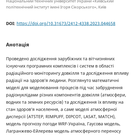
Національний технічних університет України «Київський
політехнічний інститут імені Ігоря Сікорського», Київ
DOI:
https://doi.org/10.31673/2412-4338.2023.044658
Анотація
Проведено дослідження зарубіжних та вітчизняних
існуючих програмних комплексів і систем в області
радіаційного моніторингу довкілля та дослідження впливу
радіації на здоров’я людини. Розглянуто математичні
моделі для моделювання процесів під час забруднення
радіонуклідами різних компонентів довкілля (атмосфери,
водних та земних ресурсів) та дослідження їх впливу на
стан здоров’я населення, а саме моделі атмосферної
дисперсії (ATSTEP, RIMPUFF, DIPCOT, LASAT, MATCH),
модель прогнозу погоди WRF-Україна, Гаусова модель,
Лагранжево-Ейлерева модель атмосферного переносу