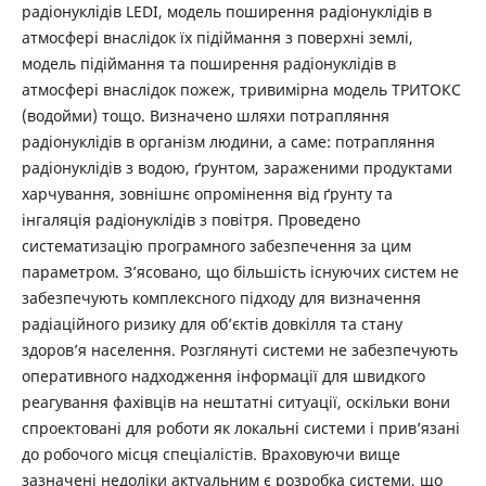
радіонуклідів LEDI, модель поширення радіонуклідів в
атмосфері внаслідок їх підіймання з поверхні землі,
модель підіймання та поширення радіонуклідів в
атмосфері внаслідок пожеж, тривимірна модель ТРИТОКС
(водойми) тощо. Визначено шляхи потрапляння
радіонуклідів в організм людини, а саме: потрапляння
радіонуклідів з водою, ґрунтом, зараженими продуктами
харчування, зовнішнє опромінення від ґрунту та
інгаляція радіонуклідів з повітря. Проведено
систематизацію програмного забезпечення за цим
параметром. З’ясовано, що більшість існуючих систем не
забезпечують комплексного підходу для визначення
радіаційного ризику для об’єктів довкілля та стану
здоров’я населення. Розглянуті системи не забезпечують
оперативного надходження інформації для швидкого
реагування фахівців на нештатні ситуації, оскільки вони
спроектовані для роботи як локальні системи і прив’язані
до робочого місця спеціалістів. Враховуючи вище
зазначені недоліки актуальним є розробка системи, що