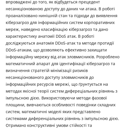
впроваджені до того, як відбудеться прецедент
несанкціонованою доступу до даних чи атака. В роботі
проаналізовано нинішній стан та підходи до виявлення
кіберзагроз для інформаційних систем корпоративних
мереж, наведено класифікацію кіберзагроз та дано
характеристику анатомії DDoS атак. В роботі
досліджуються анатомія DDoS-атак та методи протидії
DDoS-атакам, що дозволяють ефективно захищати
інформаційну мережу від атак зловмисників. Розроблено
математичний апарат для ідентифікації кіберзагроз та
визначення стратегій мінімізації ризиків
несанкціонованого доступу зловмисників до
інформаційних ресурсів мережі, що ґрунтується на
методах якісної теорії систем дифереціальних рівнянь з
імпульсною дією. Використовуючи методи фазової
площини, вивчаються особливості поведінки складних
систем, математичні моделі яких представлено
системами диференціальних рівнянь з імпульсною дією.
Отримано конструктивні умови стійкості та