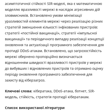
асимптотичної стійкості SIR-моделі, яка є математичною
моделлю вразливості мережі в наслідок агресивних дій
зловмисників. Встановлено умови мінімізації
уразливостей елементів мережі через реалізацію різних
стратегій зменшення кількості інфікованих пристроїв:
стратегії «постійної вакцинації», стратегії «імпульсної
вакцинації» та періодичного випадку реалізації концепції
оновлення та актуалізації програмного забезпечення для
протидії DDoS-атакам. Встановлено, що загрозостійкість
мережі обернено пропорційно визначається
відношенням швидкості вразливості пристроїв у мережі
до вибувших і відновлених пристроїв та отримано оцінку
періоду оновлення програмного забезпечення для
захисту від кіберзагроз.
Ключові слова:
кібератака, DDoS-атака, ботнет, SIR-
модель, стійкість, стратегія протидії кібератакам.
Список використаної літератури