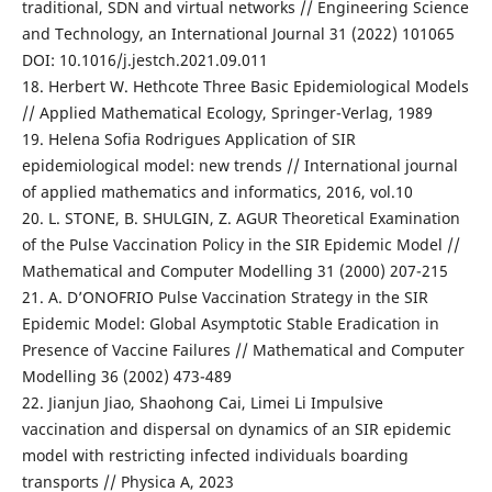
traditional, SDN and virtual networks // Engineering Science
and Technology, an International Journal 31 (2022) 101065
DOI: 10.1016/j.jestch.2021.09.011
18. Herbert W. Hethcote Three Basic Epidemiological Models
// Applied Mathematical Ecology, Springer-Verlag, 1989
19. Helena Sofia Rodrigues Application of SIR
epidemiological model: new trends // International journal
of applied mathematics and informatics, 2016, vol.10
20. L. STONE, B. SHULGIN, Z. AGUR Theoretical Examination
of the Pulse Vaccination Policy in the SIR Epidemic Model //
Mathematical and Computer Modelling 31 (2000) 207-215
21. A. D’ONOFRIO Pulse Vaccination Strategy in the SIR
Epidemic Model: Global Asymptotic Stable Eradication in
Presence of Vaccine Failures // Mathematical and Computer
Modelling 36 (2002) 473-489
22. Jianjun Jiao, Shaohong Cai, Limei Li Impulsive
vaccination and dispersal on dynamics of an SIR epidemic
model with restricting infected individuals boarding
transports // Physica A, 2023