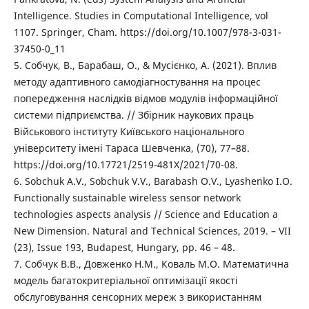
Intelligence. Studies in Computational Intelligence, vol
1107. Springer, Cham. https://doi.org/10.1007/978-3-031-
37450-0_11
5. Собчук, В., Барабаш, О., & Мусієнко, А. (2021). Вплив
методу адаптивного самодіагностування на процес
попередження наслідків відмов модулів інформаційної
системи підприємства. // Збірник наукових праць
Військового інституту Київського національного
університету імені Тараса Шевченка, (70), 77–88.
https://doi.org/10.17721/2519-481X/2021/70-08.
6. Sobchuk A.V., Sobchuk V.V., Barabash O.V., Lyashenko I.O.
Functionally sustainable wireless sensor network
technologies aspects analysis // Science and Education a
New Dimension. Natural and Technical Sciences, 2019. – VII
(23), Issue 193, Budapest, Hungary, pp. 46 – 48.
7. Собчук В.В., Довженко Н.М., Коваль М.О. Математична
модель багатокритеріальної оптимізації якості
обслуговування сенсорних мереж з використанням