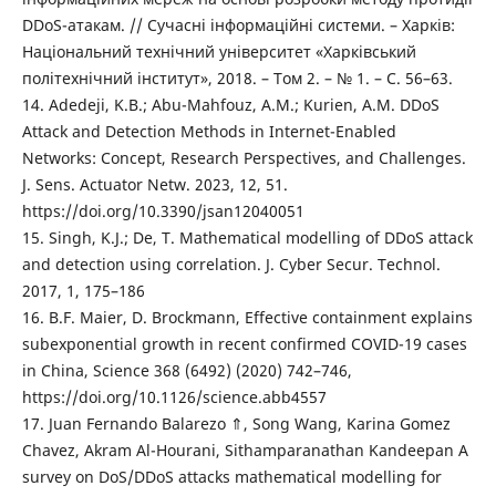
DDoS-атакам. // Сучасні інформаційні системи. – Харків:
Національний технічний університет «Харківський
політехнічний інститут», 2018. – Том 2. – № 1. – С. 56–63.
14. Adedeji, K.B.; Abu-Mahfouz, A.M.; Kurien, A.M. DDoS
Attack and Detection Methods in Internet-Enabled
Networks: Concept, Research Perspectives, and Challenges.
J. Sens. Actuator Netw. 2023, 12, 51.
https://doi.org/10.3390/jsan12040051
15. Singh, K.J.; De, T. Mathematical modelling of DDoS attack
and detection using correlation. J. Cyber Secur. Technol.
2017, 1, 175–186
16. B.F. Maier, D. Brockmann, Effective containment explains
subexponential growth in recent confirmed COVID-19 cases
in China, Science 368 (6492) (2020) 742–746,
https://doi.org/10.1126/science.abb4557
17. Juan Fernando Balarezo ⇑, Song Wang, Karina Gomez
Chavez, Akram Al-Hourani, Sithamparanathan Kandeepan A
survey on DoS/DDoS attacks mathematical modelling for