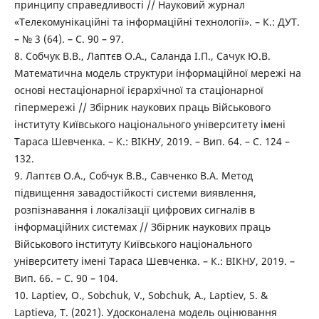
принципу справедливості // Науковий журнал
«Телекомунікаційні та інформаційні технології». – К.: ДУТ.
– № 3 (64). – С. 90 – 97.
8. Собчук В.В., Лаптєв О.А., Саланда І.П., Сачук Ю.В.
Математична модель структури інформаційної мережі на
основі нестаціонарної ієрархічної та стаціонарної
гіпермережі // Збірник наукових праць Військового
інституту Київського національного університету імені
Тараса Шевченка. – К.: ВІКНУ, 2019. – Вип. 64. – С. 124 –
132.
9. Лаптєв О.А., Собчук В.В., Савченко В.А. Метод
підвищення завадостійкості системи виявлення,
розпізнавання і локалізації цифрових сигналів в
інформаційних системах // Збірник наукових праць
Військового інституту Київського національного
університету імені Тараса Шевченка. – К.: ВІКНУ, 2019. –
Вип. 66. – С. 90 – 104.
10. Laptiev, O., Sobchuk, V., Sobchuk, A., Laptiev, S. &
Laptieva, T. (2021). Удосконалена модель оцінювання