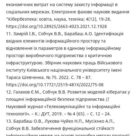
економічних витрат на систему захисту інформації в
соціальних мережах. Електронне фахове наукове видання
"Кібербезпека: освіта, наука, техніка; 4(12), 19-28.
https://doi.org/10.28925/2663-4023.2021.12.1928
11. Замрій І.В., Собчук В.В., Барабаш А.О. Ідентифікація
вхідних елементів інформаційного простору та
відновлення їх параметрів в єдиному інформаційному
просторі виробничого підприємства з критичною
інфраструктурою. Збірник наукових праць Військового
інституту Київського національного університету імені
Тараса Шевченка. № 75. 2022. С. 78 – 87.
https://doi.org/10.17721/2519-481X/2022/75-08
12. Галахов Є.М., Собчук В.В. Розвиток моделей кібератак у
площині інформаційної безпеки підприємства //
Науковий журнал «Телекомунікаційні та інформаційні
технології». – К.: ДУТ, 2019. – № 4 (65). – С. 12 – 24.
13. Барабаш О.В., Лукова-Чуйко Н.П., Мусієнко А.П.,
Собчук В.В. Забезпечення функціональної стійкості
інформаційних мереж на основі розробки методу протидії