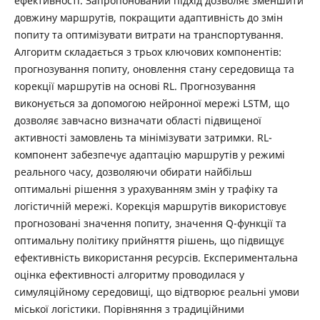
ефективності. Запропонований підхід дозволяє зменшити
довжину маршрутів, покращити адаптивність до змін
попиту та оптимізувати витрати на транспортування.
Алгоритм складається з трьох ключових компонентів:
прогнозування попиту, оновлення стану середовища та
корекції маршрутів на основі RL. Прогнозування
виконується за допомогою нейронної мережі LSTM, що
дозволяє завчасно визначати області підвищеної
активності замовлень та мінімізувати затримки. RL-
компонент забезпечує адаптацію маршрутів у режимі
реального часу, дозволяючи обирати найбільш
оптимальні рішення з урахуванням змін у трафіку та
логістичній мережі. Корекція маршрутів використовує
прогнозовані значення попиту, значення Q-функції та
оптимальну політику прийняття рішень, що підвищує
ефективність використання ресурсів. Експериментальна
оцінка ефективності алгоритму проводилася у
симуляційному середовищі, що відтворює реальні умови
міської логістики. Порівняння з традиційними