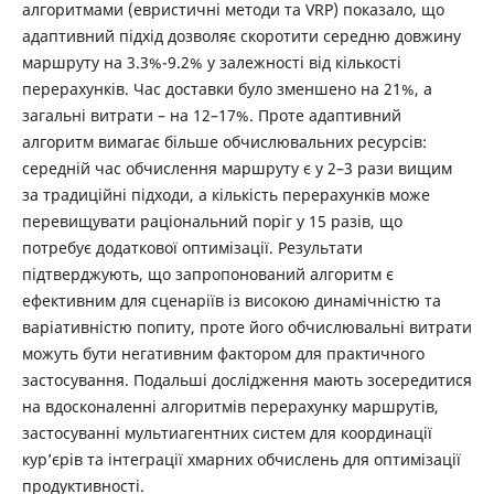
алгоритмами (евристичні методи та VRP) показало, що
адаптивний підхід дозволяє скоротити середню довжину
маршруту на 3.3%-9.2% у залежності від кількості
перерахунків. Час доставки було зменшено на 21%, а
загальні витрати – на 12–17%. Проте адаптивний
алгоритм вимагає більше обчислювальних ресурсів:
середній час обчислення маршруту є у 2–3 рази вищим
за традиційні підходи, а кількість перерахунків може
перевищувати раціональний поріг у 15 разів, що
потребує додаткової оптимізації. Результати
підтверджують, що запропонований алгоритм є
ефективним для сценаріїв із високою динамічністю та
варіативністю попиту, проте його обчислювальні витрати
можуть бути негативним фактором для практичного
застосування. Подальші дослідження мають зосередитися
на вдосконаленні алгоритмів перерахунку маршрутів,
застосуванні мультиагентних систем для координації
кур’єрів та інтеграції хмарних обчислень для оптимізації
продуктивності.