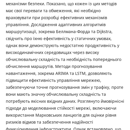
механізми безпеки. Показано, що кожен із цих методів
має свої переваги та обмеження, які необхідно
враховувати при розробці ефективних механізмів
управління. Дослідження адаптивних алгоритмів
маршрутизації, зокрема Беллмана-Форда та Dijkstra,
свідчить про їхню ефективність у статичних умовах,
однак вони демонструють недостатню продуктивність у
високодинамічних середовищах через високу
обчислювальну складність та необхідність попереднього
обчислення маршрутів. Методи прогнозування
навантаження, зокрема ARIMA та LSTM, дозволяють
підвищити ефективність управління мережею,
забезпечуючи точне прогнозування змін у трафіку, проте
вони мають значну обчислювальну складність та
потребують якісних вхідних даних. Розглянуто ймовірнісні
підходи до моделювання стійкості мережі, включаючи
використання Марковських ланцюгів для оцінки рівня
ризиків відмов та забезпечення надійності
функціонування інфраструктури. Однак встановлено, що