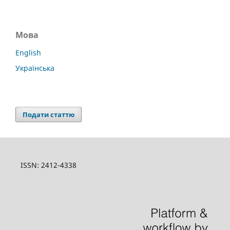
Мова
English
Українська
Подати статтю
ISSN: 2412-4338