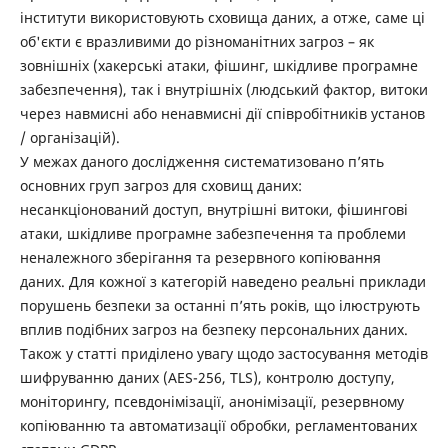
інститути використовують сховища даних, а отже, саме ці
об'єкти є вразливими до різноманітних загроз – як
зовнішніх (хакерські атаки, фішинг, шкідливе програмне
забезпечення), так і внутрішніх (людський фактор, витоки
через навмисні або ненавмисні дії співробітників установ
/ організацій).
У межах даного дослідження систематизовано п’ять
основних груп загроз для сховищ даних:
несанкціонований доступ, внутрішні витоки, фішингові
атаки, шкідливе програмне забезпечення та проблеми
неналежного зберігання та резервного копіювання
даних. Для кожної з категорій наведено реальні приклади
порушень безпеки за останні п’ять років, що ілюструють
вплив подібних загроз на безпеку персональних даних.
Також у статті приділено увагу щодо застосування методів
шифруванню даних (AES-256, TLS), контролю доступу,
моніторингу, псевдонімізації, анонімізації, резервному
копіюванню та автоматизації обробки, регламентованих