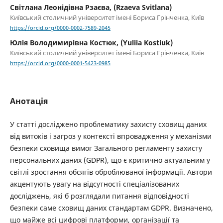
Світлана Леонідівна Рзаєва, (Rzaeva Svitlana)
Київський столичний університет імені Бориса Грінченка, Київ
https://orcid.org/0000-0002-7589-2045
Юлія Володимирівна Костюк, (Yuliia Kostiuk)
Київський столичний університет імені Бориса Грінченка, Київ
https://orcid.org/0000-0001-5423-0985
Анотація
У статті досліджено проблематику захисту сховищ даних
від витоків і загроз у контексті впровадження у механізми
безпеки сховища вимог Загального регламенту захисту
персональних даних (GDPR), що є критично актуальним у
світлі зростання обсягів оброблюваної інформації. Автори
акцентують увагу на відсутності спеціалізованих
досліджень, які б розглядали питання відповідності
безпеки саме сховищ даних стандартам GDPR. Визначено,
що майже всі цифрові платформи, організації та