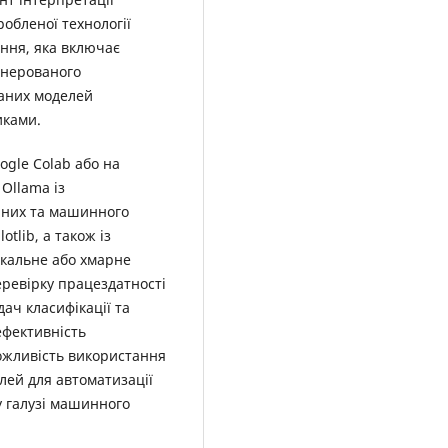
робленої технології
ння, яка включає
генерованого
маних моделей
иками.
ogle Colab або на
Ollama із
даних та машинного
otlib, а також із
кальне або хмарне
ревірку працездатності
ач класифікації та
ефективність
ожливість використання
лей для автоматизації
у галузі машинного