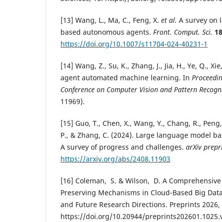
[13] Wang, L., Ma, C., Feng, X.
et al.
A survey on 
based autonomous agents.
Front. Comput. Sci.
1
https://doi.org/10.1007/s11704-024-40231-1
[14] Wang, Z., Su, K., Zhang, J., Jia, H., Ye, Q., Xie
agent automated machine learning. In
Proceedin
Conference on Computer Vision and Pattern Recogni
11969).
[15] Guo, T., Chen, X., Wang, Y., Chang, R., Peng
P., & Zhang, C. (2024). Large language model b
A survey of progress and challenges.
arXiv prepr
https://arxiv.org/abs/2408.11903
[16] Coleman, S. & Wilson, D. A Comprehensive E
Preserving Mechanisms in Cloud-Based Big Data
and Future Research Directions. Preprints 2026
https://doi.org/10.20944/preprints202601.1025.