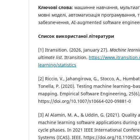
Ключові слова:
машинне навчання, мультиаге
мовні моделі, автоматизація програмування, 
забезпечення, AI-augmented software enginee
Список використаної літератури
[1] Itransition. (2026, January 27).
Machine learnin
ultimate list
. Itransition.
https://www.itransitio
learning/statistics
[2] Riccio, V., Jahangirova, G., Stocco, A., Humba
Tonella, P. (2020). Testing machine learning–ba
mapping. Empirical Software Engineering, 25(6)
https://doi.org/10.1007/s10664-020-09881-0
[3] Al Alamin, M. A., & Uddin, G. (2021). Quality
machine learning software applications during 
cycle phases. In 2021 IEEE International Confe
Systems (ICAS). IEEE. https://doi.org/10.1109/