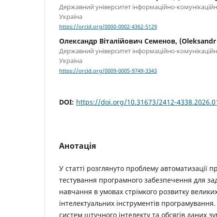
Державний університет інформаційно-комунікаційних
Україна
https://orcid.org/0000-0002-4362-5129
Олександр Віталійович Семенов, (Oleksandr
Державний університет інформаційно-комунікаційних
Україна
https://orcid.org/0009-0005-9749-3343
DOI:
https://doi.org/10.31673/2412-4338.2026.
Анотація
У статті розглянуто проблему автоматизації п
тестування програмного забезпечення для з
навчання в умовах стрімкого розвитку велики
інтелектуальних інструментів програмування.
систем штучного інтелекту та обсягів даних з