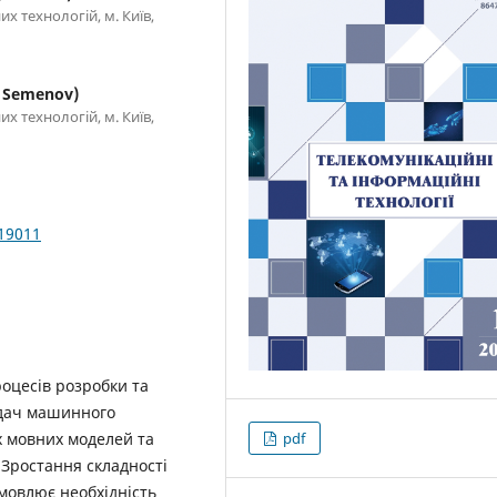
 технологій, м. Київ,
 Semenov)
 технологій, м. Київ,
019011
роцесів розробки та
адач машинного
pdf
х мовних моделей та
 Зростання складності
умовлює необхідність