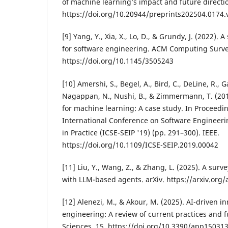
of machine learning’s impact and future directio
https://doi.org/10.20944/preprints202504.0174.
[9] Yang, Y., Xia, X., Lo, D., & Grundy, J. (2022).
for software engineering. ACM Computing Surveys
https://doi.org/10.1145/3505243
[10] Amershi, S., Begel, A., Bird, C., DeLine, R., G
Nagappan, N., Nushi, B., & Zimmermann, T. (201
for machine learning: A case study. In Proceedin
International Conference on Software Engineeri
in Practice (ICSE-SEIP '19) (pp. 291–300). IEEE.
https://doi.org/10.1109/ICSE-SEIP.2019.00042
[11] Liu, Y., Wang, Z., & Zhang, L. (2025). A sur
with LLM-based agents. arXiv. https://arxiv.org
[12] Alenezi, M., & Akour, M. (2025). AI-driven i
engineering: A review of current practices and f
Sciences, 15. https://doi.org/10.3390/app15031