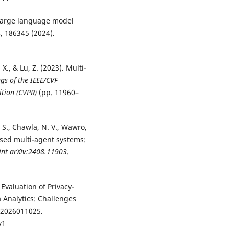
large language model
8
, 186345 (2024).
, X., & Lu, Z. (2023). Multi-
gs of the IEEE/CVF
tion (CVPR)
(pp. 11960–
, S., Chawla, N. V., Wawro,
ased multi-agent systems:
int arXiv:2408.11903
.
valuation of Privacy-
 Analytics: Challenges
, 2026011025.
v1