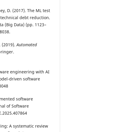
lley, D. (2017). The ML test
 technical debt reduction.
ta (Big Data) (pp. 1123–
58038.
). (2019).
Automated
pringer.
tware engineering with AI
odel-driven software
18048
ugmented software
nal of Software
SE.2025.407864
ring: A systematic review