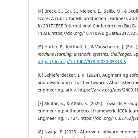
[4] Breck, E., Cai, S., Nielsen, E., Salib, M., & Scu
score: A rubric for ML production readiness and
In 2017 IEEE International Conference on Big Da
1132). https://doi.org/10.1109/BigData.2017.82
[5] Hutter, F., Kotthoff, L., & Vanschoren, J. (Eds.
machine learning: Methods, systems, challenges
. S
https://doi.org/10.1007/978-3-030-05318-5
[6] Schieferdecker, I. K. (2024). Augmenting sof
and developing it further towards AI-assisted m
engineering. arXiv. https://arxiv.org/abs/2409.
[7] Akhtar, S., & Aftab, S. (2025). Towards AI-a
engineering: A theoretical framework. ICCK Jour
Engineering, 1, 124. https://doi.org/10.62762/J
[8] Nyaga, F. (2025). AI-driven software enginee