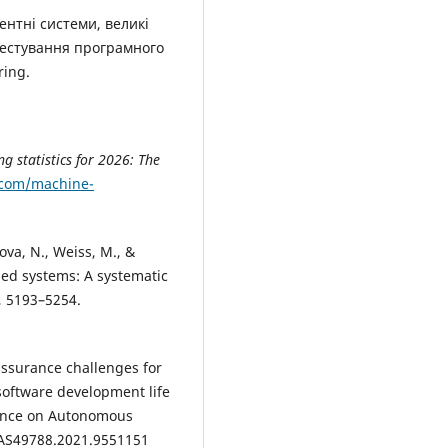
нтні системи, великі
тестування програмного
ring.
g statistics for 2026: The
n.com/machine-
tova, N., Weiss, M., &
sed systems: A systematic
, 5193–5254.
 assurance challenges for
software development life
rence on Autonomous
ICAS49788.2021.9551151