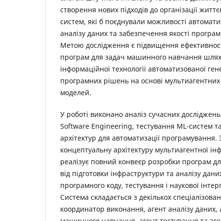
створення нових підходів до організації житт
систем, які б поєднували можливості автоматиз
аналізу даних та забезпечення якості програ
Метою дослідження є підвищення ефективності
програм для задач машинного навчання шля
інформаційної технології автоматизованої ген
програмних рішень на основі мультиагентних 
моделей.
У роботі виконано аналіз сучасних досліджень
Software Engineering, тестування ML-систем т
архітектур для автоматизації програмування.
концептуальну архітектуру мультиагентної ін
реалізує повний конвеєр розробки програм д
від підготовки інфраструктури та аналізу дани
програмного коду, тестування і наукової інтер
Система складається з декількох спеціалізован
координатор виконання, агент аналізу даних,
машинного навчання, агент тестування та аге