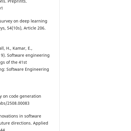
ns. Preprints.
v1
 A survey on deep learning
, 54(10s), Article 206.
all, H., Kamar, E.,
9). Software engineering
gs of the 41st
ng: Software Engineering
vey on code generation
/abs/2508.00083
nnovations in software
uture directions. Applied
344