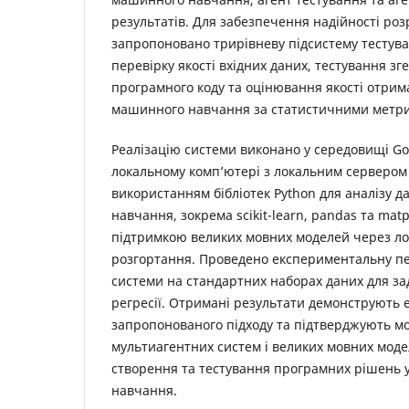
результатів. Для забезпечення надійності роз
запропоновано трирівневу підсистему тестува
перевірку якості вхідних даних, тестування з
програмного коду та оцінювання якості отри
машинного навчання за статистичними метр
Реалізацію системи виконано у середовищі Go
локальному комп’ютері з локальним сервером 
використанням бібліотек Python для аналізу 
навчання, зокрема scikit-learn, pandas та matpl
підтримкою великих мовних моделей через ло
розгортання. Проведено експериментальну пе
системи на стандартних наборах даних для зад
регресії. Отримані результати демонструють 
запропонованого підходу та підтверджують м
мультиагентних систем і великих мовних моде
створення та тестування програмних рішень 
навчання.