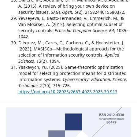
A. (2015). A review of bring your own device on
security issues.
SAGE Open, 5
(2), 2158244015580372.
Yevseyeva, I., Basto-Fernandes, V., Emmerich, M., &
Van Moorsel, A. (2015). Selecting optimal subset of
security controls.
Procedia Computer Science, 64
, 1035–
1042.
Diéguez, M., Cares, C., Cachero, C., & Hochstetter, J.
(2023). MASISCo—Methodological approach for the
selection of information security controls.
Applied
Sciences, 13
(2), 1094.
Yaskevych, Yu. (2025). Game-theoretic optimization
model for selecting protection means for distributed
information systems.
Cybersecurity: Education, Science,
Technique, 2
(30), 715–726.
https://doi.org/10.28925/2663-4023.2025.30.913