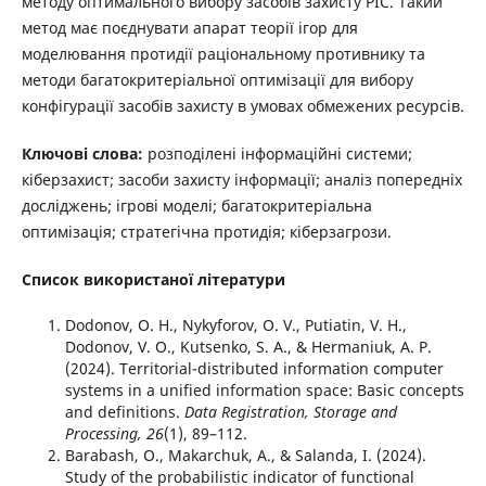
методу оптимального вибору засобів захисту РІС. Такий
метод має поєднувати апарат теорії ігор для
моделювання протидії раціональному противнику та
методи багатокритеріальної оптимізації для вибору
конфігурації засобів захисту в умовах обмежених ресурсів.
Ключові слова:
розподілені інформаційні системи;
кіберзахист; засоби захисту інформації; аналіз попередніх
досліджень; ігрові моделі; багатокритеріальна
оптимізація; стратегічна протидія; кіберзагрози.
Список використаної літератури
Dodonov, O. H., Nykyforov, O. V., Putiatin, V. H.,
Dodonov, V. O., Kutsenko, S. A., & Hermaniuk, A. P.
(2024). Territorial-distributed information computer
systems in a unified information space: Basic concepts
and definitions.
Data Registration, Storage and
Processing, 26
(1), 89–112.
Barabash, O., Makarchuk, A., & Salanda, I. (2024).
Study of the probabilistic indicator of functional