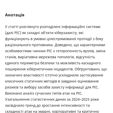
Анотація
У статті розглянуто розподілені інформаційні системи
(далі РІС) як складні об’єкти кіберзахисту, які
функціонують в умовах цілеспрямованої протидії з боку
раціонального противника. Доведено, що характерними
особливостями чинних РІС є гетерогенність вузлів, зміна
станів, варіативна мережева топологія, відсутність
єдиного периметра безпеки та можливість каскадного
поширення кібернетичних інцидентів. Обґрунтовано, що
зазначені властивості істотно ускладнили застосування
класичних статичних методів в завданні оцінювання
ризиків та вибору засобів захисту інформації для РІС.
Виконано аналіз сучасних типів атак на РІС.
Узагальнення статистичних даних за 2024–2025 роки
засвідчило тренд до зростання інтенсивності та
складності атак на хмарні, корпоративні та критично