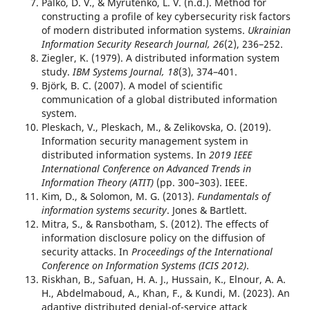
Palko, D. V., & Myrutenko, L. V. (n.d.). Method for
constructing a profile of key cybersecurity risk factors
of modern distributed information systems.
Ukrainian
Information Security Research Journal, 26
(2), 236–252.
Ziegler, K. (1979). A distributed information system
study.
IBM Systems Journal, 18
(3), 374–401.
Björk, B. C. (2007). A model of scientific
communication of a global distributed information
system.
Pleskach, V., Pleskach, M., & Zelikovska, O. (2019).
Information security management system in
distributed information systems. In
2019 IEEE
International Conference on Advanced Trends in
Information Theory (ATIT)
(pp. 300–303). IEEE.
Kim, D., & Solomon, M. G. (2013).
Fundamentals of
information systems security
. Jones & Bartlett.
Mitra, S., & Ransbotham, S. (2012). The effects of
information disclosure policy on the diffusion of
security attacks. In
Proceedings of the International
Conference on Information Systems (ICIS 2012)
.
Riskhan, B., Safuan, H. A. J., Hussain, K., Elnour, A. A.
H., Abdelmaboud, A., Khan, F., & Kundi, M. (2023). An
adaptive distributed denial-of-service attack