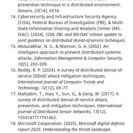
prevention technique in a distributed environment.
Sensors, 23
(14), 6574.
Cybersecurity and Infrastructure Security Agency
(CISA), Federal Bureau of Investigation (FBI), & Multi-
State Information Sharing and Analysis Center (MS-
ISAC). (2024).
CISA, FBI, and MS-ISAC release update to
joint guidance on distributed denial-of-service techniques
.
Abouzakhar, N. S., & Manson, G. A. (2002). An
intelligent approach to prevent distributed systems
attacks.
Information Management & Computer Security,
10
(5), 203–209.
Reddy, R. P. (2024). A survey of distributed denial-of-
service (DDoS) attack mitigation techniques.
International Journal of Computer Trends and
Technology, 72
(12), 69–77.
Mahjabin, T., Xiao, Y., Sun, G., & Jiang, W. (2017). A
survey of distributed denial-of-service attack,
prevention, and mitigation techniques.
International
Journal of Distributed Sensor Networks, 13
(12),
1550147717741463.
Microsoft Corporation. (2025).
Microsoft digital defense
report 2025: Understanding the threat landscape
.