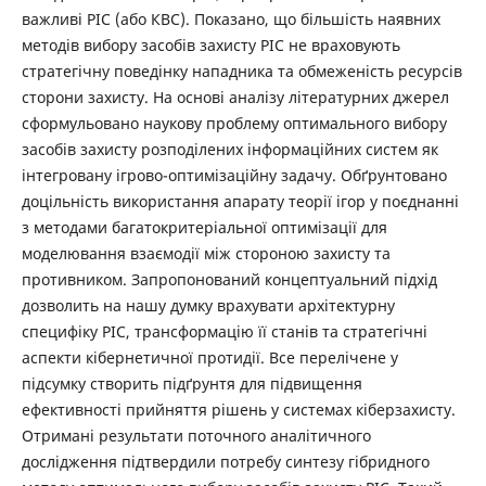
важливі РІС (або КВС). Показано, що більшість наявних
методів вибору засобів захисту РІС не враховують
стратегічну поведінку нападника та обмеженість ресурсів
сторони захисту. На основі аналізу літературних джерел
сформульовано наукову проблему оптимального вибору
засобів захисту розподілених інформаційних систем як
інтегровану ігрово-оптимізаційну задачу. Обґрунтовано
доцільність використання апарату теорії ігор у поєднанні
з методами багатокритеріальної оптимізації для
моделювання взаємодії між стороною захисту та
противником. Запропонований концептуальний підхід
дозволить на нашу думку врахувати архітектурну
специфіку РІС, трансформацію її станів та стратегічні
аспекти кібернетичної протидії. Все перелічене у
підсумку створить підґрунтя для підвищення
ефективності прийняття рішень у системах кіберзахисту.
Отримані результати поточного аналітичного
дослідження підтвердили потребу синтезу гібридного