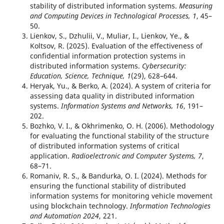
stability of distributed information systems.
Measuring
and Computing Devices in Technological Processes, 1
, 45–
50.
Lienkov, S., Dzhulii, V., Muliar, I., Lienkov, Ye., &
Koltsov, R. (2025). Evaluation of the effectiveness of
confidential information protection systems in
distributed information systems.
Cybersecurity:
Education, Science, Technique, 1
(29), 628–644.
Heryak, Yu., & Berko, A. (2024). A system of criteria for
assessing data quality in distributed information
systems.
Information Systems and Networks, 16
, 191–
202.
Bozhko, V. I., & Okhrimenko, O. H. (2006). Methodology
for evaluating the functional stability of the structure
of distributed information systems of critical
application.
Radioelectronic and Computer Systems, 7
,
68–71.
Romaniv, R. S., & Bandurka, O. I. (2024). Methods for
ensuring the functional stability of distributed
information systems for monitoring vehicle movement
using blockchain technology.
Information Technologies
and Automation 2024
, 221.