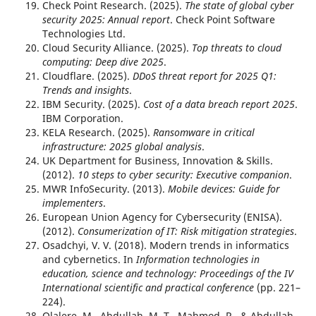
Check Point Research. (2025).
The state of global cyber
security 2025: Annual report
. Check Point Software
Technologies Ltd.
Cloud Security Alliance. (2025).
Top threats to cloud
computing: Deep dive 2025
.
Cloudflare. (2025).
DDoS threat report for 2025 Q1:
Trends and insights
.
IBM Security. (2025).
Cost of a data breach report 2025
.
IBM Corporation.
KELA Research. (2025).
Ransomware in critical
infrastructure: 2025 global analysis
.
UK Department for Business, Innovation & Skills.
(2012).
10 steps to cyber security: Executive companion
.
MWR InfoSecurity. (2013).
Mobile devices: Guide for
implementers
.
European Union Agency for Cybersecurity (ENISA).
(2012).
Consumerization of IT: Risk mitigation strategies
.
Osadchyi, V. V. (2018). Modern trends in informatics
and cybernetics. In
Information technologies in
education, science and technology: Proceedings of the IV
International scientific and practical conference
(pp. 221–
224).
Olalere, M., Abdullah, M. T., Mahmod, R., & Abdullah,