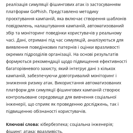
реалізація симуляції фішингових атак із застосуванням
платформи GoPhish. Представлено методику
проєктування кампаній, яка включає створення шаблонів
повідомлень, налаштування кампаній, автоматизований
збір та моніторинг поведінки користувачів у реальному
часі. Дані, отримані під час симуляцій, аналізуються для
виявлення поведінкових патернів і оцінки вразливості
окремих підрозділів організації. На основі результатів
формуються рекомендації щодо підвищення ефективності
багаторівневого захисту, який інтегрує дані з кількох
кампаній, забезпечуючи довготривалий моніторинг і
зниження ризику атак. Використання автоматизованих
платформ для симуляції фішингових кампаній створює
контрольоване середовище для вивчення соціальної
інженерії, що сприяє як проведенню досліджень, так і
підвищенню обізнаності користувачів.
Ключові слова:
кібербезпека; соціальна інженерія;
фішинг; атака; вразливість.