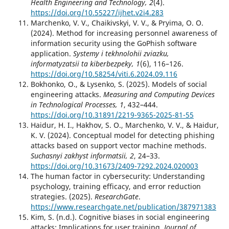
Health Engineering and Technology, 2
(4).
https://doi.org/10.55227/ijhet.v2i4.283
Marchenko, V. V., Chaikivskyi, V. V., & Pryima, O. O.
(2024). Method for increasing personnel awareness of
information security using the GoPhish software
application.
Systemy i tekhnolohii zviazku,
informatyzatsii ta kiberbezpeky, 1
(6), 116–126.
https://doi.org/10.58254/viti.6.2024.09.116
Bokhonko, O., & Lysenko, S. (2025). Models of social
engineering attacks.
Measuring and Computing Devices
in Technological Processes, 1
, 432–444.
https://doi.org/10.31891/2219-9365-2025-81-55
Haidur, H. I., Hakhov, S. O., Marchenko, V. V., & Haidur,
K. V. (2024). Conceptual model for detecting phishing
attacks based on support vector machine methods.
Suchasnyi zakhyst informatsii, 2
, 24–33.
https://doi.org/10.31673/2409-7292.2024.020003
The human factor in cybersecurity: Understanding
psychology, training efficacy, and error reduction
strategies. (2025).
ResearchGate
.
https://www.researchgate.net/publication/387971383
Kim, S. (n.d.). Cognitive biases in social engineering
attacks: Implications for user training.
Journal of