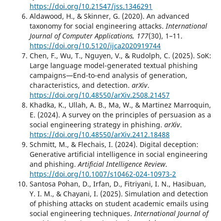
https://doi.org/10.21547/jss.1346291
Aldawood, H., & Skinner, G. (2020). An advanced
taxonomy for social engineering attacks.
International
Journal of Computer Applications, 177
(30), 1–11.
https://doi.org/10.5120/ijca2020919744
Chen, F., Wu, T., Nguyen, V., & Rudolph, C. (2025). SoK:
Large language model-generated textual phishing
campaigns—End-to-end analysis of generation,
characteristics, and detection.
arXiv
.
https://doi.org/10.48550/arXiv.2508.21457
Khadka, K., Ullah, A. B., Ma, W., & Martinez Marroquin,
E. (2024). A survey on the principles of persuasion as a
social engineering strategy in phishing.
arXiv
.
https://doi.org/10.48550/arXiv.2412.18488
Schmitt, M., & Flechais, I. (2024). Digital deception:
Generative artificial intelligence in social engineering
and phishing.
Artificial Intelligence Review
.
https://doi.org/10.1007/s10462-024-10973-2
Santosa Pohan, D., Irfan, D., Fitriyani, I. N., Hasibuan,
Y. I. M., & Chayani, I. (2025). Simulation and detection
of phishing attacks on student academic emails using
social engineering techniques.
International Journal of