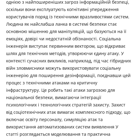
однією з найпоширеніших загроз інформаційній безпеці,
оскільки вони експлуатують когнітивні упередження
користувачів поряд із технічними вразливостями систем.
Людина як найслабша ланка в системі безпеки стає
основною мішенню для маніпуляцій, що базуються на її
емоціях, довірі чи недостатній обізнаності. Соціальна
інженерія виступає первинним вектором, що відкриває
шлях для технічних методів, утворюючи єдину атаку. У
контексті сучасних викликів, наприклад, під час гібридних
війн зловмисники можуть використовувати соціальну
інженерію для поширення дезінформації, поєднавши цей
процес з технічними атаками на критичну
інфраструктуру. Це робить такі атаки загрозою для
національної безпеки, вимагаючи інтеграції
психологічних і технологічних стратегій захисту. Захист
від соціотехнічних атак вимагає комплексного підходу, що
включає освіту персоналу, симуляцію атак та
використання автоматизованих систем виявлення У
статті розглядається моделювання та практична