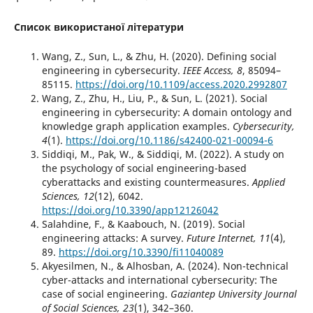
Список використаної літератури
Wang, Z., Sun, L., & Zhu, H. (2020). Defining social
engineering in cybersecurity.
IEEE Access, 8
, 85094–
85115.
https://doi.org/10.1109/access.2020.2992807
Wang, Z., Zhu, H., Liu, P., & Sun, L. (2021). Social
engineering in cybersecurity: A domain ontology and
knowledge graph application examples.
Cybersecurity,
4
(1).
https://doi.org/10.1186/s42400-021-00094-6
Siddiqi, M., Pak, W., & Siddiqi, M. (2022). A study on
the psychology of social engineering-based
cyberattacks and existing countermeasures.
Applied
Sciences, 12
(12), 6042.
https://doi.org/10.3390/app12126042
Salahdine, F., & Kaabouch, N. (2019). Social
engineering attacks: A survey.
Future Internet, 11
(4),
89.
https://doi.org/10.3390/fi11040089
Akyesilmen, N., & Alhosban, A. (2024). Non-technical
cyber-attacks and international cybersecurity: The
case of social engineering.
Gaziantep University Journal
of Social Sciences, 23
(1), 342–360.