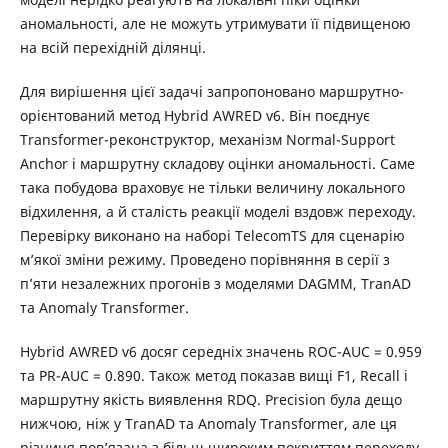
аномальності, але не можуть утримувати її підвищеною
на всій перехідній ділянці.
Для вирішення цієї задачі запропоновано маршрутно-
орієнтований метод Hybrid AWRED v6. Він поєднує
Transformer-реконструктор, механізм Normal-Support
Anchor і маршрутну складову оцінки аномальності. Саме
така побудова враховує не тільки величину локального
відхилення, а й сталість реакції моделі вздовж переходу.
Перевірку виконано на наборі TelecomTS для сценарію
м’якої зміни режиму. Проведено порівняння в серії з
п’яти незалежних прогонів з моделями DAGMM, TranAD
та Anomaly Transformer.
Hybrid AWRED v6 досяг середніх значень ROC-AUC = 0.959
та PR-AUC = 0.890. Також метод показав вищі F1, Recall і
маршрутну якість виявлення RDQ. Precision була дещо
нижчою, ніж у TranAD та Anomaly Transformer, але ця
різниця пов’язана з більш широким покриттям переходу,