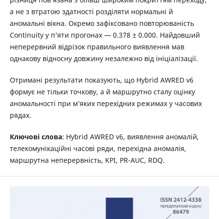
а не з втратою здатності розділяти нормальні й
аномальні вікна. Окремо зафіксовано повторюваність
Continuity у п’яти прогонах — 0.378 ± 0.000. Найдовший
неперервний відрізок правильного виявлення мав
однакову відносну довжину незалежно від ініціалізації.
Отримані результати показують, що Hybrid AWRED v6
формує не тільки точкову, а й маршрутно сталу оцінку
аномальності при м’яких перехідних режимах у часових
рядах.
Ключові слова
: Hybrid AWRED v6, виявлення аномалій,
телекомунікаційні часові ряди, перехідна аномалія,
маршрутна неперервність, KPI, PR-AUC, RDQ.