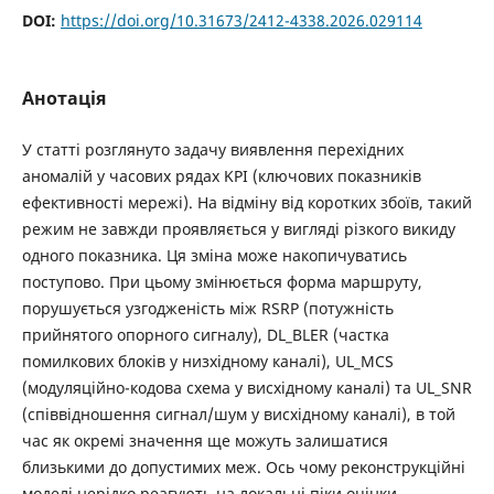
DOI:
https://doi.org/10.31673/2412-4338.2026.029114
Анотація
У статті розглянуто задачу виявлення перехідних
аномалій у часових рядах KPI (ключових показників
ефективності мережі). На відміну від коротких збоїв, такий
режим не завжди проявляється у вигляді різкого викиду
одного показника. Ця зміна може накопичуватись
поступово. При цьому змінюється форма маршруту,
порушується узгодженість між RSRP (потужність
прийнятого опорного сигналу), DL_BLER (частка
помилкових блоків у низхідному каналі), UL_MCS
(модуляційно-кодова схема у висхідному каналі) та UL_SNR
(співвідношення сигнал/шум у висхідному каналі), в той
час як окремі значення ще можуть залишатися
близькими до допустимих меж. Ось чому реконструкційні
моделі нерідко реагують на локальні піки оцінки