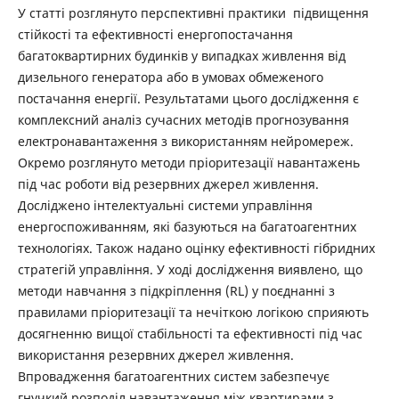
У статті розглянуто перспективні практики підвищення
стійкості та ефективності енергопостачання
багатоквартирних будинків у випадках живлення від
дизельного генератора або в умовах обмеженого
постачання енергії. Результатами цього дослідження є
комплексний аналіз сучасних методів прогнозування
електронавантаження з використанням нейромереж.
Окремо розглянуто методи пріоритезації навантажень
під час роботи від резервних джерел живлення.
Досліджено інтелектуальні системи управління
енергоспоживанням, які базуються на багатоагентних
технологіях. Також надано оцінку ефективності гібридних
стратегій управління. У ході дослідження виявлено, що
методи навчання з підкріплення (RL) у поєднанні з
правилами пріоритезації та нечіткою логікою сприяють
досягненню вищої стабільності та ефективності під час
використання резервних джерел живлення.
Впровадження багатоагентних систем забезпечує
гнучкий розподіл навантаження між квартирами з