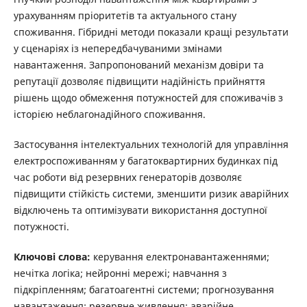
урахуванням пріоритетів та актуального стану
споживання. Гібридні методи показали кращі результати
у сценаріях із непередбачуваними змінами
навантаження. Запропонований механізм довіри та
репутації дозволяє підвищити надійність прийняття
рішень щодо обмеження потужностей для споживачів з
історією неблагонадійного споживання.
Застосування інтелектуальних технологій для управління
електроспоживанням у багатоквартирних будинках під
час роботи від резервних генераторів дозволяє
підвищити стійкість системи, зменшити ризик аварійних
відключень та оптимізувати використання доступної
потужності.
Ключові слова:
керування електронавантаженнями;
нечітка логіка; нейронні мережі; навчання з
підкріпленням; багатоагентні системи; прогнозування
навантаження; резервне живлення; аварійне