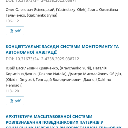
DOI: 10.31673/2412-4338.2025.038711
Олег Олегович Ясінецький, (Yasinetskyi Oleh), Ірина Олексіївна
Гальченко, (Galchenko Iryna)
106-112
pdf
КОНЦЕПТУАЛЬНІ ЗАСАДИ СИСТЕМИ МОНІТОРИНГУ ТА
АВТОНОМНОЇ НАВІГАЦІЇ
DOI: 10.31673/2412-4338.2025.038712
Юрій Васильович Кравченко, (Kravchenkо Yurii), Наталія
Борисівна Дахно, (Dakhno Natalia), Дмитро Миколайович Обідін,
(Obidin Dmytro), Геннадій Володимирович Дахно, (Dakhno
Hennadii)
113-120
pdf
АРХІТЕКТУРА МАСШТАБОВАНОЇ СИСТЕМИ
РОЗПІЗНАВАННЯ ПОВЕДНІНКОВИХ ПАТЕРНІВ У
СОЦІАЛЬНИХ МЕРЕЖАХ З ВИКОРИСТАННЯМ ГРАФОВИХ