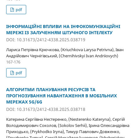
pdf
ІНФОРМАЦІЙНІ ВПЛИВИ НА ІНФОКОМУНІКАЦІЙНІ
МЕРЕЖІ ІЗ ЗАЛУЧЕННЯМ ШТУЧНОГО ІНТЕЛЕКТУ
DOI: 10.31673/2412-4338.2025.038719
Лариса Петрівна Крючкова, (Kriuchkova Larysa Petrivna), Іван
Андрійович Чернігівський, (Chernihivskyi Ivan Andriiovych)
167-176
pdf
АЛГОРИТМИ ПЛАНУВАННЯ РЕСУРСІВ ТА
ПРОГНОЗУВАННЯ НАВАНТАЖЕННЯ В МОБІЛЬНИХ
МЕРЕЖАХ 5G/6G
DOI: 10.31673/2412-4338.2025.038718
Катерина Сергіївна Нестеренко, (Nesterenko Kateryna), Сергій
Володимирович Соколов, (Sokolov Serhii), Ірина Олександрівна
Приходько, (Prykhodko Iryna), Тимур Павлович Довженко,
(Dovzhenko Tymur), Сергій Михайлов Іщеряков, (Ishcheriakov