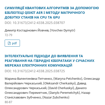
СИМУЛЯЦІЇ КВАНТОВИХ АЛГОРИТМІВ ЗА ДОПОМОГОЮ
БІБЛІОТЕЦІ QISKIT AER І МЕТОДУ МАТРИЧНОГО
ДОБУТКУ СТАНІВ НА CPU ТА GPU
DOI: 10.31673/2412-4338.2025.038707
Димитр Костадінович Йовчев, (Yovchev Dymytr)
72-79
pdf
ІНТЕЛЕКТУАЛЬНІ ПІДХОДИ ДО ВИЯВЛЕННЯ ТА
РЕАГУВАННЯ НА ГІБРИДНІ КІБЕРАТАКИ У СУЧАСНИХ
МЕРЕЖАХ ЕЛЕКТРОННИХ КОМУНІКАЦІЙ
DOI: 10.31673/2412-4338.2025.038725
Марина Валентинівна Петченко, (Maryna Petchenko), Олександр
Валерійович Черкаський, (Oleksandr Cherkaskyi), Давид
Олександрович Черкаський, (David Cherkaskyi), Данило
Олександрович Переметчик, (Danylo Peremetchyk), Назар
Станіславович Зубченко, (Nazar Zubchenko)
80-87