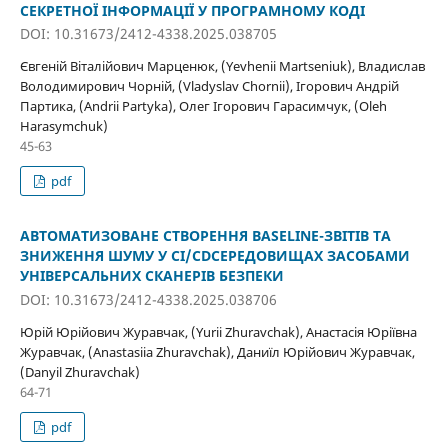
СЕКРЕТНОЇ ІНФОРМАЦІЇ У ПРОГРАМНОМУ КОДІ
DOI: 10.31673/2412-4338.2025.038705
Євгеній Віталійович Марценюк, (Yevhenii Martseniuk), Владислав
Володимирович Чорній, (Vladyslav Chornii), Ігорович Андрій
Партика, (Andrii Partyka), Олег Ігорович Гарасимчук, (Oleh
Harasymchuk)
45-63
pdf
АВТОМАТИЗОВАНЕ СТВОРЕННЯ BASELINE-ЗВІТІВ ТА
ЗНИЖЕННЯ ШУМУ У CI/CDСЕРЕДОВИЩАХ ЗАСОБАМИ
УНІВЕРСАЛЬНИХ СКАНЕРІВ БЕЗПЕКИ
DOI: 10.31673/2412-4338.2025.038706
Юрій Юрійович Журавчак, (Yurii Zhuravchak), Анастасія Юріївна
Журавчак, (Anastasiia Zhuravchak), Даниїл Юрійович Журавчак,
(Danyil Zhuravchak)
64-71
pdf