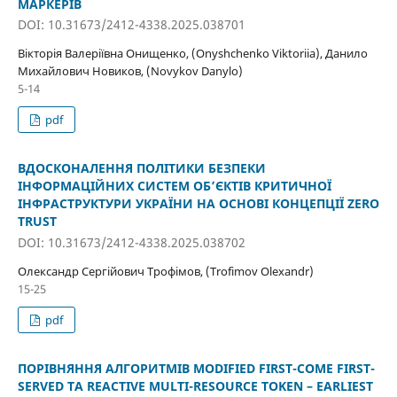
МАРКЕРІВ
DOI: 10.31673/2412-4338.2025.038701
Вікторія Валеріївна Онищенко, (Onyshchenko Viktoriia), Данило
Михайлович Новиков, (Novykov Danylo)
5-14
pdf
ВДОСКОНАЛЕННЯ ПОЛІТИКИ БЕЗПЕКИ
ІНФОРМАЦІЙНИХ СИСТЕМ ОБ’ЄКТІВ КРИТИЧНОЇ
ІНФРАСТРУКТУРИ УКРАЇНИ НА ОСНОВІ КОНЦЕПЦІЇ ZERO
TRUST
DOI: 10.31673/2412-4338.2025.038702
Олександр Сергійович Трофімов, (Trofimov Olexandr)
15-25
pdf
ПОРІВНЯННЯ АЛГОРИТМІВ MODIFIED FIRST-COME FIRST-
SERVED ТА REACTIVE MULTI-RESOURCE TOKEN – EARLIEST