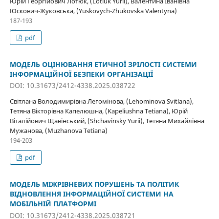
Юрій Георгійович Лотюк, (Lotiuk Yurii), Валентина Іванівна
Юскович-Жуковська, (Yuskovych-Zhukovska Valentyna)
187-193
pdf
МОДЕЛЬ ОЦІНЮВАННЯ ЕТИЧНОЇ ЗРІЛОСТІ СИСТЕМИ
ІНФОРМАЦІЙНОЇ БЕЗПЕКИ ОРГАНІЗАЦІЇ
DOI: 10.31673/2412-4338.2025.038722
Світлана Володимирівна Легомінова, (Lehominova Svitlana),
Тетяна Вікторівна Капелюшна, (Kapeliushna Tetiana), Юрій
Віталійович Щавінський, (Shchavinsky Yurii), Тетяна Михайлівна
Мужанова, (Muzhanova Tetiana)
194-203
pdf
МОДЕЛЬ МІЖРІВНЕВИХ ПОРУШЕНЬ ТА ПОЛІТИК
ВІДНОВЛЕННЯ ІНФОРМАЦІЙНОЇ СИСТЕМИ НА
МОБІЛЬНІЙ ПЛАТФОРМІ
DOI: 10.31673/2412-4338.2025.038721