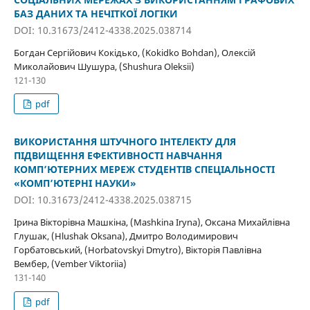
БАЗ ДАНИХ ТА НЕЧІТКОЇ ЛОГІКИ
DOI: 10.31673/2412-4338.2025.038714
Богдан Сергійович Кокідько, (Kokidko Bohdan), Олексій
Миколайович Шушура, (Shushura Oleksii)
121-130
pdf
ВИКОРИСТАННЯ ШТУЧНОГО ІНТЕЛЕКТУ ДЛЯ
ПІДВИЩЕННЯ ЕФЕКТИВНОСТІ НАВЧАННЯ
КОМП’ЮТЕРНИХ МЕРЕЖ СТУДЕНТІВ СПЕЦІАЛЬНОСТІ
«КОМП’ЮТЕРНІ НАУКИ»
DOI: 10.31673/2412-4338.2025.038715
Ірина Вікторівна Машкіна, (Mashkina Iryna), Оксана Михайлівна
Глушак, (Hlushak Oksana), Дмитро Володимирович
Горбатовський, (Horbatovskyi Dmytro), Вікторія Павлівна
Вембер, (Vember Viktoriia)
131-140
pdf