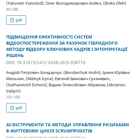
(Yakovets Vsevolod), Олег Володимирович Бойко, (Boiko Oleh)
95-100
pdf
ПІДВИЩЕННЯ ЕФЕКТИВНОСТІ СИСТЕМ
ВІДЕОСПОСТЕРЕЖЕННЯ ЗА РАХУНОК ГІБРИДНОГО
МЕТОДУ ВІДБОРУ КЛЮЧОВИХ КАДРІВ І ІНТЕРПРЕТАЦІЇ
РІШЕНЬ
DOI: 10.31673/2412-4338.2025.038710
Андрій Петрович Бондарчук, (Bondarchuk Andrii), Ірина Юріївна
Мельник, (Melnyk Iryna), Євгеній Іванович Суханевич,
(Sukhanevich Evhenii), Вадим Олексійович Абрамов, (Abramov
Vadym)
101-105
pdf
AI-ІНСТРУМЕНТИ ТА МЕТОДИ УПРАВЛІННЯ РИЗИКАМИ
В ЖИТТЄВОМУ ЦИКЛІ SCRUMПРОЕКТІВ