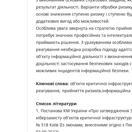
результат діяльності. Варіанти обробки ризику
основі зниження ступеню ризику і ступеню б
додаткових вигод або можливостей.
Особлива увага звернута на стратегію прийнят
потребує значних професійних та інтелектуальн
приймають рішення. З урахуванням особливос
реагування необхідна розробка підходу адапт
об’єкту інформаційної діяльності з визначенн
доцільності застосування безпекових заходів 
можливих інцидентів інформаційної безпеки.
Ключові слова:
об’єкти критичної інфраструк
реагування, прийняття ризиків,інформаційна 
Список літератури
1. Постанова КМ України «Про затвердження 
кіберзахисту об’єктів критичної інфраструктур
№ 518 Київ {Із змінами, внесеними згідно з П
02.09.2022}.