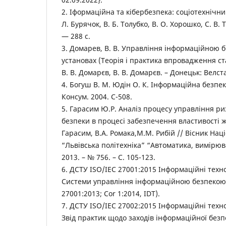
2. Іформаційна та кібербезпека: соціотехнічний
Л. Бурячок, В. Б. Толубко, В. О. Хорошко, С. В. 
— 288 с.
3. Домарев, В. В. Управління інформаційною 
установах (Теорія і практика впровадження ста
В. В. Домарєв, В. В. Домарєв. – Донецьк: Велста
4. Богуш В. М. Юдін О. К. Інформаційна безпек
Консум. 2004. С-508.
5. Гарасим Ю.Р. Аналіз процесу управління р
безпеки в процесі забезпечення властивості ж
Гарасим, В.А. Ромака,М.М. Рибій // Вісник Нац
“Львівська політехніка” “Автоматика, вимірюв
2013. – № 756. – С. 105-123.
6. ДСТУ ISO/IEC 27001:2015 Інформаційні техно
Системи управління інформаційною безпекою.
27001:2013; Cor 1:2014, IDT).
7. ДСТУ ISO/IEC 27002:2015 Інформаційні техно
Звід практик щодо заходів інформаційної безп