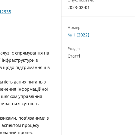
2023-02-01
012935
Номер
№ 1 (2022)
Розділ
алузі є спрямування на
Статті
ї інфраструктури з
в щодо підтримання її в
ьність даних питань з
печення інформаційної
и шляхом управління
ривається сутність
зиками, пов'язаними з
 аспектом процесу
анований процес