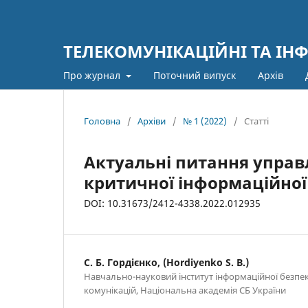
ТЕЛЕКОМУНІКАЦІЙНІ ТА ІН
Про журнал
Поточний випуск
Архів
Головна
/
Архіви
/
№ 1 (2022)
/
Статті
Актуальні питання управл
критичної інформаційної
DOI: 10.31673/2412-4338.2022.012935
С. Б. Гордієнко, (Hordiyenko S. B.)
Навчально-науковий інститут інформаційної безпек
комунікацій, Національна академія СБ України