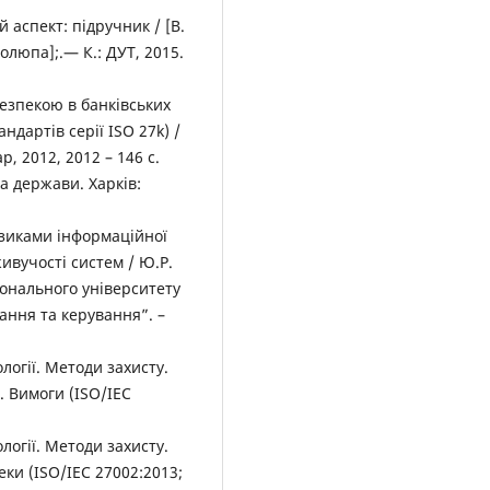
 аспект: підручник / [В.
Толюпа];.— К.: ДУТ, 2015.
безпекою в банківських
ндартів серії ISO 27k) /
р, 2012, 2012 – 146 с.
а держави. Харків:
изиками інформаційної
ивучості систем / Ю.Р.
іонального університету
ання та керування”. –
логії. Методи захисту.
 Вимоги (ISO/IEC
логії. Методи захисту.
еки (ISO/IEC 27002:2013;