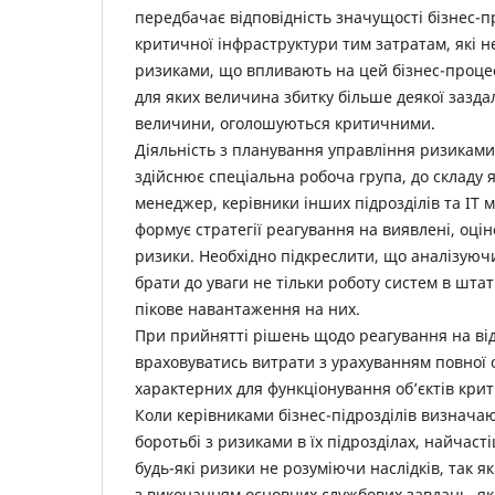
передбачає відповідність значущості бізнес-п
критичної інфраструктури тим затратам, які н
ризиками, що впливають на цей бізнес-процес.
для яких величина збитку більше деякої зазда
величини, оголошуються критичними.
Діяльність з планування управління ризикам
здійснює спеціальна робоча група, до складу я
менеджер, керівники інших підрозділів та ІТ 
формує стратегії реагування на виявлені, оці
ризики. Необхідно підкреслити, що аналізуюч
брати до уваги не тільки роботу систем в штат
пікове навантаження на них.
При прийнятті рішень щодо реагування на ві
враховуватись витрати з урахуванням повної 
характерних для функціонування об’єктів крит
Коли керівниками бізнес-підрозділів визнача
боротьбі з ризиками в їх підрозділах, найча
будь-які ризики не розуміючи наслідків, так як 
з виконанням основних службових завдань, як