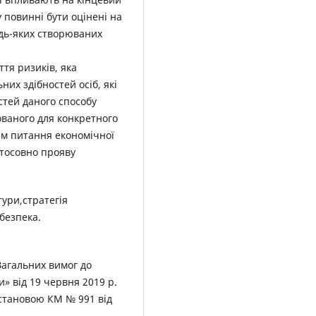
 повинні бути оцінені на
удь-яких створюваних
тя ризиків, яка
их здібностей осіб, які
тей даного способу
ованого для конкретного
ям питання економічної
стосовно прояву
тури,стратегія
безпека.
Загальних вимог до
и» від 19 червня 2019 р.
остановою КМ № 991 від