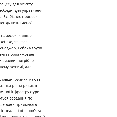
роцесу для об'єкту
еобхідні для управління
 Всі бізнес-процеси,
легідь визначеної
и найефективніше
кої входять топ-
менеджер. Робоча група
нені і проранжовані
и ризики, потрібно
ному режимі, але і
дповідні ризики мають
оцінки рівня ризиків
ичної інфраструктури.
ються завдання по
стіше вони приймають
їх реальні цілі пов'язані
і впливають на кінцевий