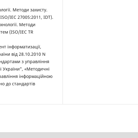
логії. Методи захисту.
SO/IEC 27005:2011, IDT).
хнології. Методи
тем (ISO/IEC TR
т інформатизації,
їни від 28.10.2010 N
андартами з управління
і України", «Методичні
равління інформаційною
но до стандартів