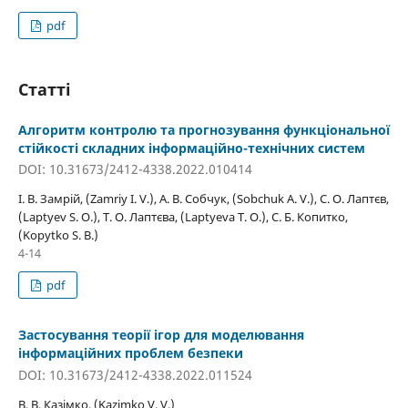
pdf
Статті
Алгоритм контролю та прогнозування функціональної
стійкості складних інформаційно-технічних систем
DOI: 10.31673/2412-4338.2022.010414
І. В. Замрій, (Zamriy I. V.), А. В. Собчук, (Sobchuk A. V.), С. О. Лаптєв,
(Laptyev S. O.), Т. О. Лаптєва, (Laptyeva T. O.), С. Б. Копитко,
(Kopytko S. B.)
4-14
pdf
Застосування теорії ігор для моделювання
інформаційних проблем безпеки
DOI: 10.31673/2412-4338.2022.011524
В. В. Казімко, (Kazimko V. V.)