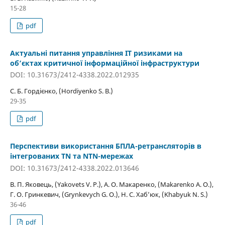
15-28
pdf
Актуальні питання управління ІТ ризиками на
об’єктах критичної інформаційної інфраструктури
DOI: 10.31673/2412-4338.2022.012935
С. Б. Гордієнко, (Hordiyenko S. B.)
29-35
pdf
Перспективи використання БПЛА-ретрансляторів в
інтегрованих TN та NTN-мережах
DOI: 10.31673/2412-4338.2022.013646
В. П. Яковець, (Yakovets V. P.), А. О. Макаренко, (Makarenko A. O.),
Г. О. Гринкевич, (Grynkevych G. O.), Н. С. Хаб’юк, (Khabyuk N. S.)
36-46
pdf