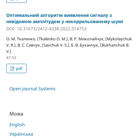
Оптимальний алгоритм виявлення сигналу з
невідомою амплітудою у некоррельованому шумі
DOI: 10.31673/2412-4338.2022.014753
О. М. Ткаленко, (Tkalenko O. M.), В. Р. Миколайчук, (Mykolaychuk
V. R.), В. С. Савчук, (Savchuk V. S.), Б. В. Буханчук, (Bukhanchuk B.
V.)
47-53
pdf
Open Journal Systems
Мова
English
Українська