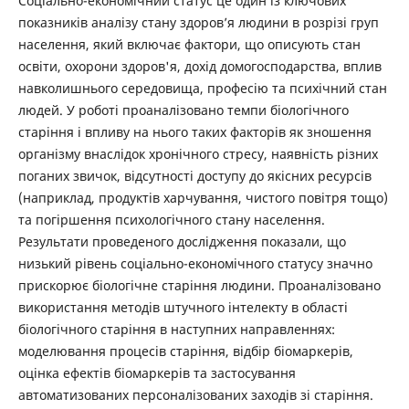
Соціально-економічний статус це один із ключових
показників аналізу стану здоров’я людини в розрізі груп
населення, який включає фактори, що описують стан
освіти, охорони здоров'я, дохід домогосподарства, вплив
навколишнього середовища, професію та психічний стан
людей. У роботі проаналізовано темпи біологічного
старіння і впливу на нього таких факторів як зношення
організму внаслідок хронічного стресу, наявність різних
поганих звичок, відсутності доступу до якісних ресурсів
(наприклад, продуктів харчування, чистого повітря тощо)
та погіршення психологічного стану населення.
Результати проведеного дослідження показали, що
низький рівень соціально-економічного статусу значно
прискорює біологічне старіння людини. Проаналізовано
використання методів штучного інтелекту в області
біологічного старіння в наступних направленнях:
моделювання процесів старіння, відбір біомаркерів,
оцінка ефектів біомаркерів та застосування
автоматизованих персоналізованих заходів зі старіння.