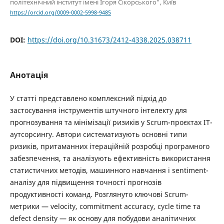
політехнічний інститут імені Ігоря Сікорського", Київ
https://orcid.org/0009-0002-5998-9485
DOI:
https://doi.org/10.31673/2412-4338.2025.038711
Анотація
У статті представлено комплексний підхід до
застосування інструментів штучного інтелекту для
прогнозування та мінімізації ризиків у Scrum-проєктах IT-
аутсорсингу. Автори систематизують основні типи
ризиків, притаманних ітераційній розробці програмного
забезпечення, та аналізують ефективність використання
статистичних методів, машинного навчання і sentiment-
аналізу для підвищення точності прогнозів
продуктивності команд. Розглянуто ключові Scrum-
метрики — velocity, commitment accuracy, cycle time та
defect density — як основу для побудови аналітичних