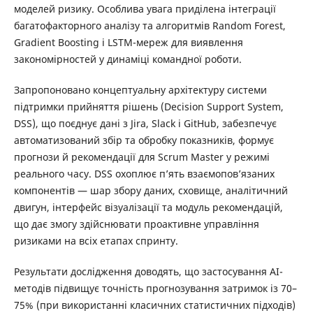
моделей ризику. Особлива увага приділена інтеграції
багатофакторного аналізу та алгоритмів Random Forest,
Gradient Boosting і LSTM-мереж для виявлення
закономірностей у динаміці командної роботи.
Запропоновано концептуальну архітектуру системи
підтримки прийняття рішень (Decision Support System,
DSS), що поєднує дані з Jira, Slack і GitHub, забезпечує
автоматизований збір та обробку показників, формує
прогнози й рекомендації для Scrum Master у режимі
реального часу. DSS охоплює п’ять взаємопов’язаних
компонентів — шар збору даних, сховище, аналітичний
двигун, інтерфейс візуалізації та модуль рекомендацій,
що дає змогу здійснювати проактивне управління
ризиками на всіх етапах спринту.
Результати дослідження доводять, що застосування AI-
методів підвищує точність прогнозування затримок із 70–
75% (при використанні класичних статистичних підходів)