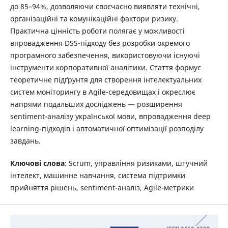
до 85–94%, дозволяючи своєчасно виявляти технічні,
організаційні та комунікаційні фактори ризику.
Практична цінність роботи полягає у можливості
впровадження DSS-підходу без розробки окремого
програмного забезпечення, використовуючи існуючі
інструменти корпоративної аналітики. Стаття формує
теоретичне підґрунтя для створення інтелектуальних
систем моніторингу в Agile-середовищах і окреслює
напрями подальших досліджень — розширення
sentiment-аналізу української мови, впровадження deep
learning-підходів і автоматичної оптимізації розподілу
завдань.
Ключові слова
: Scrum, управління ризиками, штучний
інтелект, машинне навчання, система підтримки
прийняття рішень, sentiment-аналіз, Agile-метрики