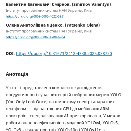
Валентин Євгенович Смірнов, (Smirnov Valentyn)
Інститут програмних систем НАН України, Київ
https://orcid.org/0009-0006-4022-5951
Олена Анатоліївна Яценко, (Yatsenko Olena)
Інститут програмних систем НАН України, Київ
https://orcid.org/0000-0002-4700-6704
DOI:
https://doi.org/10.31673/2412-4338.2025.038720
Анотація
У статті представлено комплексне дослідження
продуктивності сучасних версій нейронних мереж YOLO
(You Only Look Once) на широкому спектрі апаратних
платформ — від настільних GPU до мобільних ARM-
пристроїв і спеціалізованих AI-прискорювачів. У межах
роботи оцінено ефективність моделей YOLOv4, YOLOv5,
YOLOv8, а також новітніх YOLOv10n і YOLOv11n з