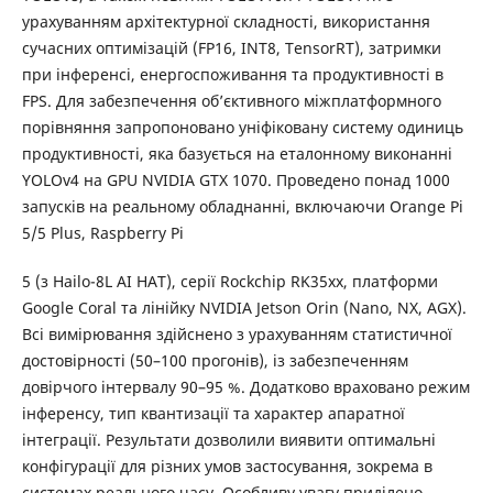
урахуванням архітектурної складності, використання
сучасних оптимізацій (FP16, INT8, TensorRT), затримки
при інференсі, енергоспоживання та продуктивності в
FPS. Для забезпечення об’єктивного міжплатформного
порівняння запропоновано уніфіковану систему одиниць
продуктивності, яка базується на еталонному виконанні
YOLOv4 на GPU NVIDIA GTX 1070. Проведено понад 1000
запусків на реальному обладнанні, включаючи Orange Pi
5/5 Plus, Raspberry Pi
5 (з Hailo-8L AI HAT), серії Rockchip RK35xx, платформи
Google Coral та лінійку NVIDIA Jetson Orin (Nano, NX, AGX).
Всі вимірювання здійснено з урахуванням статистичної
достовірності (50–100 прогонів), із забезпеченням
довірчого інтервалу 90–95 %. Додатково враховано режим
інференсу, тип квантизації та характер апаратної
інтеграції. Результати дозволили виявити оптимальні
конфігурації для різних умов застосування, зокрема в
системах реального часу. Особливу увагу приділено