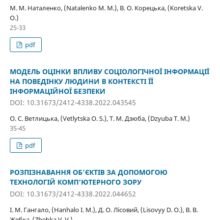
М. М. Наталенко, (Natalenko M. M.), В. О. Корецька, (Koretska V.
O.)
25-33
pdf
МОДЕЛЬ ОЦІНКИ ВПЛИВУ СОЦІОЛОГІЧНОЇ ІНФОРМАЦІЇ
НА ПОВЕДІНКУ ЛЮДИНИ В КОНТЕКСТІ ЇЇ
ІНФОРМАЦІЙНОЇ БЕЗПЕКИ
DOI: 10.31673/2412-4338.2022.043545
О. С. Ветлицька, (Vetlytska O. S.), Т. М. Дзюба, (Dzyuba T. M.)
35-45
pdf
РОЗПІЗНАВАННЯ ОБ’ЄКТІВ ЗА ДОПОМОГОЮ
ТЕХНОЛОГІЙ КОМП’ЮТЕРНОГО ЗОРУ
DOI: 10.31673/2412-4338.2022.044652
І. М. Гангало, (Hanhalo I. M.), Д. О. Лісовий, (Lisovyy D. O.), В. В.
Жебка, (Zhebka V. V.)