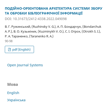
ПОДІЙНО-ОРІЄНТОВАНА АРХІТЕКТУРА СИСТЕМИ ЗБОРУ
ТА ОБРОБКИ БІБЛІОГРАФІЧНОЇ ІНФОРМАЦІЇ
DOI: 10.31673/2412-4338.2022.049098
В. Г. Ружинський, (Ruzhinsky V. G.), А. П. Бондарчук, (Bondarchuk
A. P.), В. О. Кузьміних, (Kuzminykh V. O.), С. І. Отрох, (Otrokh S. I.),
Р. А. Тараненко, (Taranenko R. A.)
90-98
pdf (English)
Open Journal Systems
Мова
English
Українська