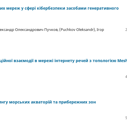
х мереж у сфері кібербезпеки засобами генеративного
ксандр Олександрович Пучков, (Puchkov Oleksandr), Ігор
йної взаємодії в мережі інтернету речей з топологією Mes
ингу морських акваторій та прибережних зон