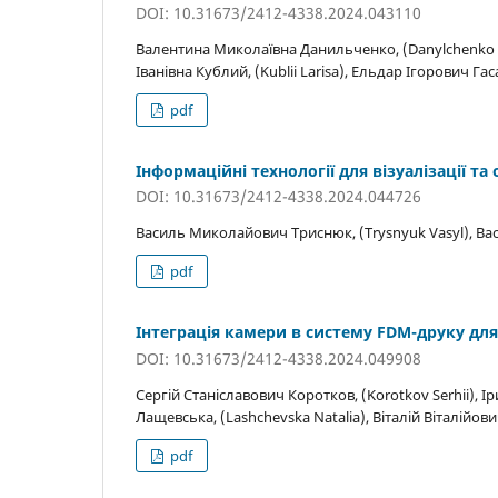
DOI: 10.31673/2412-4338.2024.043110
Валентина Миколаївна Данильченко, (Danylchenko Va
Іванівна Кублий, (Kublii Larisa), Ельдар Ігорович Гас
pdf
Інформаційні технології для візуалізації т
DOI: 10.31673/2412-4338.2024.044726
Василь Миколайович Триснюк, (Trysnyuk Vasyl), В
pdf
Інтеграція камери в систему FDM-друку дл
DOI: 10.31673/2412-4338.2024.049908
Сергій Станіславович Коротков, (Korotkov Serhii), 
Лащевська, (Lashchevska Natalia), Віталій Віталійови
pdf