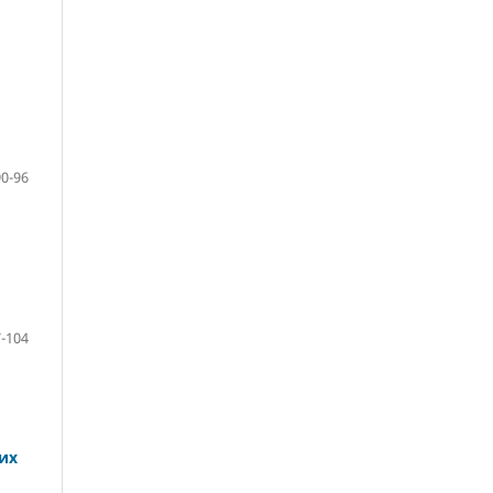
90-96
-104
их