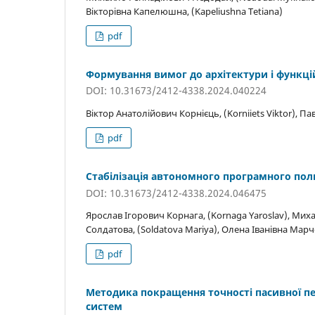
Вікторівна Капелюшна, (Kapeliushna Tetiana)
pdf
Формування вимог до архітектури і функці
DOI: 10.31673/2412-4338.2024.040224
Віктор Анатолійович Корнієць, (Korniiets Viktor), 
pdf
Стабілізація автономного програмного пол
DOI: 10.31673/2412-4338.2024.046475
Ярослав Ігорович Корнага, (Kornaga Yaroslav), Мих
Солдатова, (Soldatova Mariya), Олена Іванівна Мар
pdf
Методика покращення точності пасивної пе
систем