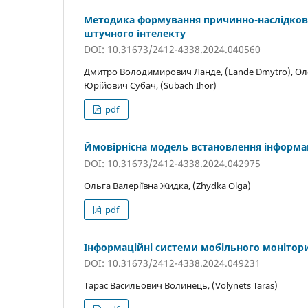
Методика формування причинно-наслідкови
штучного інтелекту
DOI: 10.31673/2412-4338.2024.040560
Дмитро Володимирович Ланде, (Lande Dmytro), Оле
Юрійович Субач, (Subach Ihor)
pdf
Ймовірнісна модель встановлення інформаці
DOI: 10.31673/2412-4338.2024.042975
Ольга Валеріївна Жидка, (Zhydka Olga)
pdf
Інформаційні системи мобільного монітор
DOI: 10.31673/2412-4338.2024.049231
Тарас Васильович Волинець, (Volynets Taras)