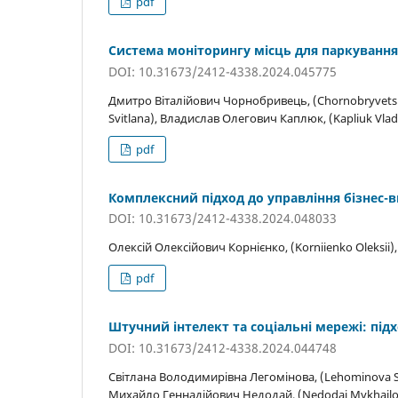
pdf
Система моніторингу місць для паркуванн
DOI: 10.31673/2412-4338.2024.045775
Дмитро Віталійович Чорнобривець, (Chornobryvets
Svitlana), Владислав Олегович Каплюк, (Kapliuk Vlad
pdf
Комплексний підход до управління бізнес-
DOI: 10.31673/2412-4338.2024.048033
Олексій Олексійович Корнієнко, (Korniienko Oleksii)
pdf
Штучний інтелект та соціальні мережі: під
DOI: 10.31673/2412-4338.2024.044748
Світлана Володимирівна Легомінова, (Lehominova Svit
Михайло Геннадійович Недодай, (Nedodai Mykhailo)