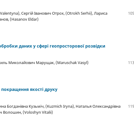
lentyna), Сергій Іванович Отрох, (Otrokh Serhii), Лариса
105
анов, (Hasanov Eldar)
а обробки даних у сфері геопросторової розвідки
асиль Миколайович Марущак, (Maruschak Vasyl)
113
я покращення якості друку
Ірина Богданівна Кузьміч, (Kuzmich Iryna), Наталья Олександрівна
119
ч Волошин, (Voloshyn Vitalii)