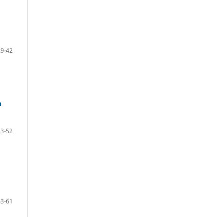
29-42
h
43-52
53-61