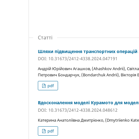
Статті
Шляхи підвищення транспортних операцій 
DOI: 10.31673/2412-4338.2024.047191
Андрій Юрійович Агашков, (Ahashkov Andrii), Світл
Петрович Бондарчук, (Bondarchuk Andrii), Вікторія В
pdf
Вдосконалення моделі Курамото для модел
DOI: 10.31673/2412-4338.2024.048612
Катерина Анатоліївна Дмитрієнко, (Dmytriienko Kate
pdf