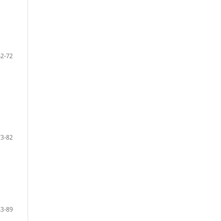
62-72
73-82
83-89