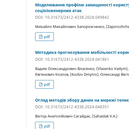
Моделювання профілю захищеності користу
соціоінженерних атак
DOI: 10.31673/2412-4338.2024.049842
Михайло Михайлович Запорожченко, (Zaporozhche
pdf
Методика прогнозування мобільності корис
DOI: 10.31673/2412-4338.2024.041861
Вадим Олександрович Власенко, (Vlasenko Vadym), В
Євгенович Козлов, (Kozlov Dmytro), Олександр Вікт
pdf
Огляд методів збору даних на мережі теле
DOI: 10.31673/2412-4338.2024.048351
Віктор Анатолійович Сагайдак, (Sahaidak V.A.)
pdf