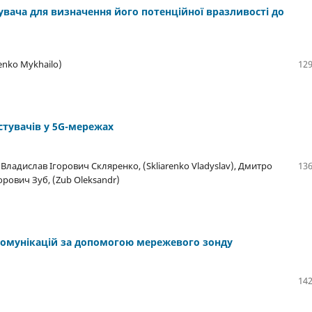
вача для визначення його потенційної вразливості до
nko Mykhailo)
129
тувачів у 5G-мережах
ладислав Ігорович Скляренко, (Skliarenko Vladyslav), Дмитро
136
орович Зуб, (Zub Oleksandr)
комунікацій за допомогою мережевого зонду
142