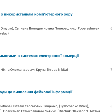
я з використанням комп’ютерного зору
 Dmytro), Світлана Володимирівна Поперешняк, (Popereshnyak
yslav)
вимогами в системах електронної комерції
, Нікіта Олександрович Крупа, (Krupa Nikita)
ходи до виявлення фейкової інформації
lana), Віталій Сергійович Тищенко, (Tyshchenko Vitalii),
, Олександр Станіславович Дьячук, (Diachuk Oleksandr), Тетяна