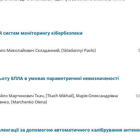
й систем моніторингу кібербезпеки
Павло Миколайович Складанний, (Skladannyi Pavlo)
ьоту БПЛА в умовах параметричної невизначеності
айло Мартинович Ткач, (Tkach Mikhail), Марія Олександрівна
97
ченко, (Marchenko Olena)
ленгації за допомогою автоматичного калібрування антенн